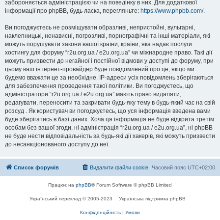
забороняється адміністрацією чи на поведінку в них. Для додаткової
інформації про phpBB, будь ласка, перегляньте:
https://www.phpbb.com/
.
Ви погоджуєтесь не розміщувати образливі, непристойні, вульгарні,
наклепницькі, ненависні, погрозливі, порнографічні та інші матеріали, які
можуть порушувати закони вашої країни, країни, яка надає послуги
хостингу для форуму “r2u.org.ua / e2u.org.ua” чи міжнародне право. Такі дії
можуть призвести до негайної і постійної відмови у доступі до форуму, при
цьому ваш інтернет-провайдер буде повідомлений про це, якщо ми
будемо вважати це за необхідне. IP-адреси усіх повідомлень зберігаються
для забезпечення проведення такої політики. Ви погоджуєтесь, що
адміністратори “r2u.org.ua / e2u.org.ua” мають право видаляти,
редагувати, переносити та закривати будь-яку тему в будь-який час на свій
розсуд . Як користувач ви погоджуєтесь, що уся інформація введена вами
буде зберігатись в базі даних. Хоча ця інформація не буде відкрита третім
особам без вашої згоди, ні адміністрація “r2u.org.ua / e2u.org.ua”, ні phpBB
не буде нести відповідальність за будь-які дії хакерів, які можуть призвести
до несанкціонованого доступу до неї.
Список форумів
Видалити файли cookie
Часовий пояс
UTC+02:00
Працює на
phpBB
® Forum Software © phpBB Limited
Український переклад © 2005-2023
Українська підтримка phpBB
Конфіденційність
|
Умови