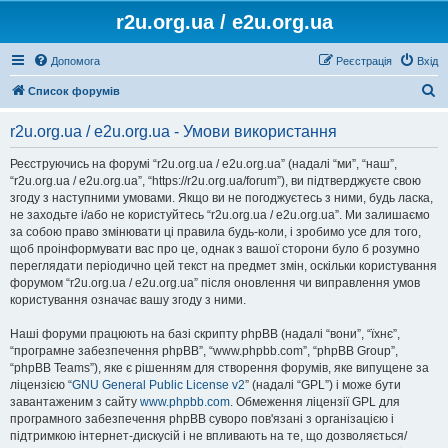
r2u.org.ua / e2u.org.ua
Допомога
Реєстрація
Вхід
П
Список форумів
о
r2u.org.ua / e2u.org.ua - Умови використання
ш
у
Реєструючись на форумі “r2u.org.ua / e2u.org.ua” (надалі “ми”, “наш”,
“r2u.org.ua / e2u.org.ua”, “https://r2u.org.ua/forum”), ви підтверджуєте свою
к
згоду з наступними умовами. Якщо ви не погоджуєтесь з ними, будь ласка,
не заходьте і/або не користуйтесь “r2u.org.ua / e2u.org.ua”. Ми залишаємо
за собою право змінювати ці правила будь-коли, і зробимо усе для того,
щоб проінформувати вас про це, однак з вашої сторони було б розумно
переглядати періодично цей текст на предмет змін, оскільки користування
форумом “r2u.org.ua / e2u.org.ua” після оновлення чи виправлення умов
користування означає вашу згоду з ними.
Наші форуми працюють на базі скрипту phpBB (надалі “вони”, “їхнє”,
“програмне забезпечення phpBB”, “www.phpbb.com”, “phpBB Group”,
“phpBB Teams”), яке є рішенням для створення форумів, яке випущене за
ліцензією “
GNU General Public License v2
” (надалі “GPL”) і може бути
завантаженим з сайту
www.phpbb.com
. Обмеження ліцензії GPL для
програмного забезпечення phpBB суворо пов'язані з організацією і
підтримкою інтернет-дискусій і не впливають на те, що дозволяється/