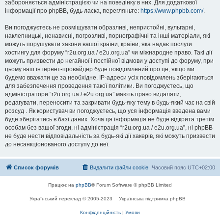
забороняється адміністрацією чи на поведінку в них. Для додаткової
інформації про phpBB, будь ласка, перегляньте:
https://www.phpbb.com/
.
Ви погоджуєтесь не розміщувати образливі, непристойні, вульгарні,
наклепницькі, ненависні, погрозливі, порнографічні та інші матеріали, які
можуть порушувати закони вашої країни, країни, яка надає послуги
хостингу для форуму “r2u.org.ua / e2u.org.ua” чи міжнародне право. Такі дії
можуть призвести до негайної і постійної відмови у доступі до форуму, при
цьому ваш інтернет-провайдер буде повідомлений про це, якщо ми
будемо вважати це за необхідне. IP-адреси усіх повідомлень зберігаються
для забезпечення проведення такої політики. Ви погоджуєтесь, що
адміністратори “r2u.org.ua / e2u.org.ua” мають право видаляти,
редагувати, переносити та закривати будь-яку тему в будь-який час на свій
розсуд . Як користувач ви погоджуєтесь, що уся інформація введена вами
буде зберігатись в базі даних. Хоча ця інформація не буде відкрита третім
особам без вашої згоди, ні адміністрація “r2u.org.ua / e2u.org.ua”, ні phpBB
не буде нести відповідальність за будь-які дії хакерів, які можуть призвести
до несанкціонованого доступу до неї.
Список форумів
Видалити файли cookie
Часовий пояс
UTC+02:00
Працює на
phpBB
® Forum Software © phpBB Limited
Український переклад © 2005-2023
Українська підтримка phpBB
Конфіденційність
|
Умови