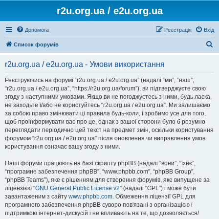
r2u.org.ua / e2u.org.ua
Допомога
Реєстрація
Вхід
П
Список форумів
о
r2u.org.ua / e2u.org.ua - Умови використання
ш
у
Реєструючись на форумі “r2u.org.ua / e2u.org.ua” (надалі “ми”, “наш”,
“r2u.org.ua / e2u.org.ua”, “https://r2u.org.ua/forum”), ви підтверджуєте свою
к
згоду з наступними умовами. Якщо ви не погоджуєтесь з ними, будь ласка,
не заходьте і/або не користуйтесь “r2u.org.ua / e2u.org.ua”. Ми залишаємо
за собою право змінювати ці правила будь-коли, і зробимо усе для того,
щоб проінформувати вас про це, однак з вашої сторони було б розумно
переглядати періодично цей текст на предмет змін, оскільки користування
форумом “r2u.org.ua / e2u.org.ua” після оновлення чи виправлення умов
користування означає вашу згоду з ними.
Наші форуми працюють на базі скрипту phpBB (надалі “вони”, “їхнє”,
“програмне забезпечення phpBB”, “www.phpbb.com”, “phpBB Group”,
“phpBB Teams”), яке є рішенням для створення форумів, яке випущене за
ліцензією “
GNU General Public License v2
” (надалі “GPL”) і може бути
завантаженим з сайту
www.phpbb.com
. Обмеження ліцензії GPL для
програмного забезпечення phpBB суворо пов'язані з організацією і
підтримкою інтернет-дискусій і не впливають на те, що дозволяється/