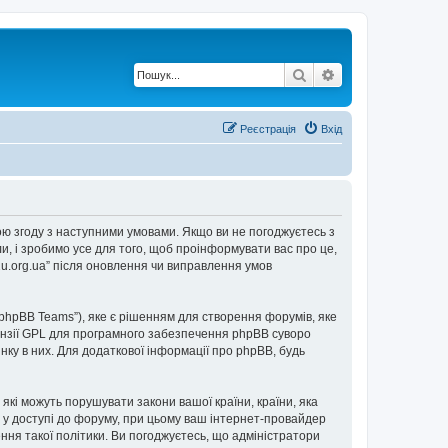
Пошук
Розширений по
Реєстрація
Вхід
е свою згоду з наступними умовами. Якщо ви не погоджуєтесь з
ли, і зробимо усе для того, щоб проінформувати вас про це,
2u.org.ua” після оновлення чи виправлення умов
“phpBB Teams”), яке є рішенням для створення форумів, яке
нзії GPL для програмного забезпечення phpBB суворо
інку в них. Для додаткової інформації про phpBB, будь
 які можуть порушувати закони вашої країни, країни, яка
ови у доступі до форуму, при цьому ваш інтернет-провайдер
ння такої політики. Ви погоджуєтесь, що адміністратори