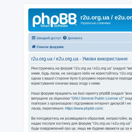
r2u.org.ua / e2u.o
Українські словники
Швидкий доступ
Допомога
Список форумів
r2u.org.ua / e2u.org.ua - Умови використання
Реєструючись на форумі “r2u.org.ua / e2u.org.ua” (надалі “ми”
ними, будь ласка, не заходьте і/або не користуйтесь “r2u.o
однак з вашої сторони було б розумно переглядати періодич
користування означає вашу згоду з ними.
Наші форуми працюють на базі скрипту phpBB (надалі “вони”
випущене за ліцензією “
GNU General Public License v2
” (на
пов'язані з організацією і підтримкою інтернет-дискусій і 
ласка, перегляньте:
https://www.phpbb.com/
.
Ви погоджуєтесь не розміщувати образливі, непристойні, вул
надає послуги хостингу для форуму “r2u.org.ua / e2u.org.ua
буде повідомлений про це, якщо ми будемо вважати це за н