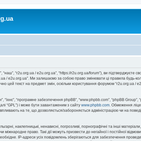
rg.ua
, “наш”, “r2u.org.ua / e2u.org.ua”, “https://r2u.org.ua/forum”), ви підтверджуєт
rg.ua / e2u.org.ua”. Ми залишаємо за собою право змінювати ці правила будь-ко
но цей текст на предмет змін, оскільки користування форумом “r2u.org.ua / e
, “їхнє”, “програмне забезпечення phpBB”, “www.phpbb.com”, “phpBB Group”, 
далі “GPL”) і може бути завантаженим з сайту
www.phpbb.com
. Обмеження ліце
не впливають на те, що дозволяється/забороняється адміністрацією чи на повед
ьгарні, наклепницькі, ненависні, погрозливі, порнографічні та інші матеріали,
” чи міжнародне право. Такі дії можуть призвести до негайної і постійної відм
еобхідне. IP-адреси усіх повідомлень зберігаються для забезпечення проведе