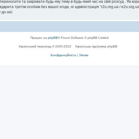
, переносити та закривати будь-яку тему в будь-який час на свій розсуд . Як к
дкрита третім особам без вашої згоди, ні адміністрація “r2u.org.ua / e2u.org.ua
 до неї.
Працює на
phpBB
® Forum Software © phpBB Limited
Український переклад © 2005-2023
Українська підтримка phpBB
Конфіденційність
|
Умови