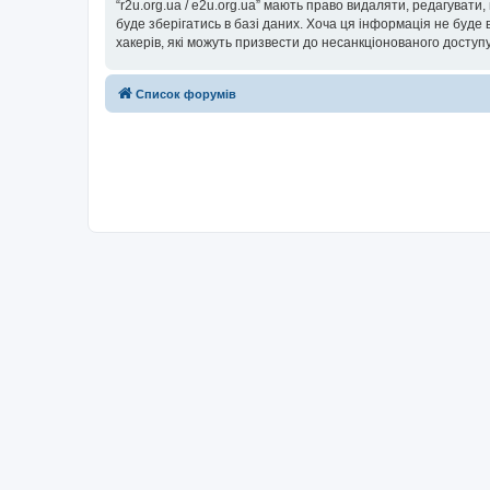
“r2u.org.ua / e2u.org.ua” мають право видаляти, редагувати
буде зберігатись в базі даних. Хоча ця інформація не буде ві
хакерів, які можуть призвести до несанкціонованого доступу
Список форумів