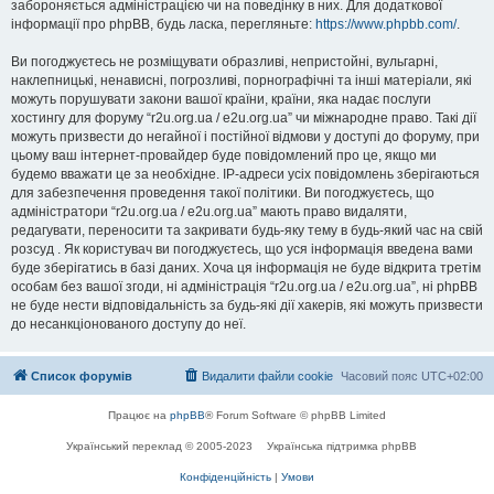
забороняється адміністрацією чи на поведінку в них. Для додаткової
інформації про phpBB, будь ласка, перегляньте:
https://www.phpbb.com/
.
Ви погоджуєтесь не розміщувати образливі, непристойні, вульгарні,
наклепницькі, ненависні, погрозливі, порнографічні та інші матеріали, які
можуть порушувати закони вашої країни, країни, яка надає послуги
хостингу для форуму “r2u.org.ua / e2u.org.ua” чи міжнародне право. Такі дії
можуть призвести до негайної і постійної відмови у доступі до форуму, при
цьому ваш інтернет-провайдер буде повідомлений про це, якщо ми
будемо вважати це за необхідне. IP-адреси усіх повідомлень зберігаються
для забезпечення проведення такої політики. Ви погоджуєтесь, що
адміністратори “r2u.org.ua / e2u.org.ua” мають право видаляти,
редагувати, переносити та закривати будь-яку тему в будь-який час на свій
розсуд . Як користувач ви погоджуєтесь, що уся інформація введена вами
буде зберігатись в базі даних. Хоча ця інформація не буде відкрита третім
особам без вашої згоди, ні адміністрація “r2u.org.ua / e2u.org.ua”, ні phpBB
не буде нести відповідальність за будь-які дії хакерів, які можуть призвести
до несанкціонованого доступу до неї.
Список форумів
Видалити файли cookie
Часовий пояс
UTC+02:00
Працює на
phpBB
® Forum Software © phpBB Limited
Український переклад © 2005-2023
Українська підтримка phpBB
Конфіденційність
|
Умови