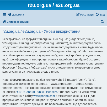
r2u.org.ua / e2u.org.ua
Допомога
Реєстрація
Вхід
П
Список форумів
о
r2u.org.ua / e2u.org.ua - Умови використання
ш
у
Реєструючись на форумі “r2u.org.ua / e2u.org.ua” (надалі “ми”, “наш”,
“r2u.org.ua / e2u.org.ua”, “https://r2u.org.ua/forum”), ви підтверджуєте свою
к
згоду з наступними умовами. Якщо ви не погоджуєтесь з ними, будь ласка,
не заходьте і/або не користуйтесь “r2u.org.ua / e2u.org.ua”. Ми залишаємо
за собою право змінювати ці правила будь-коли, і зробимо усе для того,
щоб проінформувати вас про це, однак з вашої сторони було б розумно
переглядати періодично цей текст на предмет змін, оскільки користування
форумом “r2u.org.ua / e2u.org.ua” після оновлення чи виправлення умов
користування означає вашу згоду з ними.
Наші форуми працюють на базі скрипту phpBB (надалі “вони”, “їхнє”,
“програмне забезпечення phpBB”, “www.phpbb.com”, “phpBB Group”,
“phpBB Teams”), яке є рішенням для створення форумів, яке випущене за
ліцензією “
GNU General Public License v2
” (надалі “GPL”) і може бути
завантаженим з сайту
www.phpbb.com
. Обмеження ліцензії GPL для
програмного забезпечення phpBB суворо пов'язані з організацією і
підтримкою інтернет-дискусій і не впливають на те, що дозволяється/