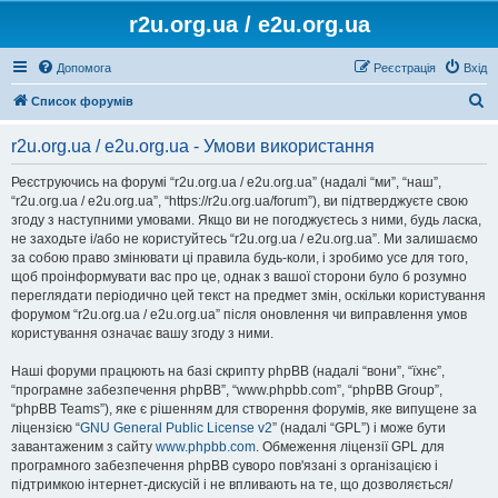
r2u.org.ua / e2u.org.ua
Допомога
Реєстрація
Вхід
П
Список форумів
о
r2u.org.ua / e2u.org.ua - Умови використання
ш
у
Реєструючись на форумі “r2u.org.ua / e2u.org.ua” (надалі “ми”, “наш”,
“r2u.org.ua / e2u.org.ua”, “https://r2u.org.ua/forum”), ви підтверджуєте свою
к
згоду з наступними умовами. Якщо ви не погоджуєтесь з ними, будь ласка,
не заходьте і/або не користуйтесь “r2u.org.ua / e2u.org.ua”. Ми залишаємо
за собою право змінювати ці правила будь-коли, і зробимо усе для того,
щоб проінформувати вас про це, однак з вашої сторони було б розумно
переглядати періодично цей текст на предмет змін, оскільки користування
форумом “r2u.org.ua / e2u.org.ua” після оновлення чи виправлення умов
користування означає вашу згоду з ними.
Наші форуми працюють на базі скрипту phpBB (надалі “вони”, “їхнє”,
“програмне забезпечення phpBB”, “www.phpbb.com”, “phpBB Group”,
“phpBB Teams”), яке є рішенням для створення форумів, яке випущене за
ліцензією “
GNU General Public License v2
” (надалі “GPL”) і може бути
завантаженим з сайту
www.phpbb.com
. Обмеження ліцензії GPL для
програмного забезпечення phpBB суворо пов'язані з організацією і
підтримкою інтернет-дискусій і не впливають на те, що дозволяється/