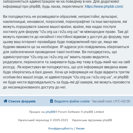
забороняється адміністрацією чи на поведінку в них. Для додаткової
інформації про phpBB, будь ласка, перегляньте:
https://www.phpbb.com/
.
Ви погоджуєтесь не розміщувати образливі, непристойні, вульгарні,
наклепницькі, ненависні, погрозливі, порнографічні та інші матеріали, які
можуть порушувати закони вашої країни, країни, яка надає послуги
хостингу для форуму “r2u.org.ua / e2u.org.ua” чи міжнародне право. Такі дії
можуть призвести до негайної і постійної відмови у доступі до форуму, при
цьому ваш інтернет-провайдер буде повідомлений про це, якщо ми
будемо вважати це за необхідне. IP-адреси усіх повідомлень зберігаються
для забезпечення проведення такої політики. Ви погоджуєтесь, що
адміністратори “r2u.org.ua / e2u.org.ua” мають право видаляти,
редагувати, переносити та закривати будь-яку тему в будь-який час на свій
розсуд . Як користувач ви погоджуєтесь, що уся інформація введена вами
буде зберігатись в базі даних. Хоча ця інформація не буде відкрита третім
особам без вашої згоди, ні адміністрація “r2u.org.ua / e2u.org.ua”, ні phpBB
не буде нести відповідальність за будь-які дії хакерів, які можуть призвести
до несанкціонованого доступу до неї.
Список форумів
Видалити файли cookie
Часовий пояс
UTC+02:00
Працює на
phpBB
® Forum Software © phpBB Limited
Український переклад © 2005-2023
Українська підтримка phpBB
Конфіденційність
|
Умови