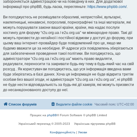
забороняється адміністрацією чи на поведінку в них. Для додаткової
інформації про phpBB, будь ласка, перегляньте:
https://www.phpbb.com/
.
Ви погоджуєтесь не розміщувати образливі, непристойні, вульгарні,
наклепницькі, ненависні, погрозливі, порнографічні та інші матеріали, які
можуть порушувати закони вашої країни, країни, яка надає послуги
хостингу для форуму “r2u.org.ua / e2u.org.ua” чи міжнародне право. Такі дії
можуть призвести до негайної і постійної відмови у доступі до форуму, при
цьому ваш інтернет-провайдер буде повідомлений про це, якщо ми
будемо вважати це за необхідне. IP-адреси усіх повідомлень зберігаються
для забезпечення проведення такої політики. Ви погоджуєтесь, що
адміністратори “r2u.org.ua / e2u.org.ua” мають право видаляти,
редагувати, переносити та закривати будь-яку тему в будь-який час на свій
розсуд . Як користувач ви погоджуєтесь, що уся інформація введена вами
буде зберігатись в базі даних. Хоча ця інформація не буде відкрита третім
особам без вашої згоди, ні адміністрація “r2u.org.ua / e2u.org.ua”, ні phpBB
не буде нести відповідальність за будь-які дії хакерів, які можуть призвести
до несанкціонованого доступу до неї.
Список форумів
Видалити файли cookie
Часовий пояс
UTC+02:00
Працює на
phpBB
® Forum Software © phpBB Limited
Український переклад © 2005-2023
Українська підтримка phpBB
Конфіденційність
|
Умови