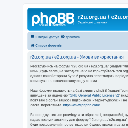
r2u.org.ua / e2u.o
Українські словники
Швидкий доступ
Допомога
Список форумів
r2u.org.ua / e2u.org.ua - Умови використання
Реєструючись на форумі “r2u.org.ua / e2u.org.ua” (надалі “ми”
ними, будь ласка, не заходьте і/або не користуйтесь “r2u.o
однак з вашої сторони було б розумно переглядати періодич
користування означає вашу згоду з ними.
Наші форуми працюють на базі скрипту phpBB (надалі “вони”
випущене за ліцензією “
GNU General Public License v2
” (на
пов'язані з організацією і підтримкою інтернет-дискусій і 
ласка, перегляньте:
https://www.phpbb.com/
.
Ви погоджуєтесь не розміщувати образливі, непристойні, вул
надає послуги хостингу для форуму “r2u.org.ua / e2u.org.ua
буде повідомлений про це, якщо ми будемо вважати це за н