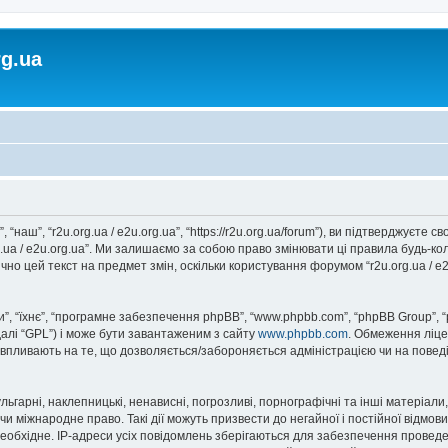
rg.ua
, “наш”, “r2u.org.ua / e2u.org.ua”, “https://r2u.org.ua/forum”), ви підтверджуєт
rg.ua / e2u.org.ua”. Ми залишаємо за собою право змінювати ці правила будь-ко
но цей текст на предмет змін, оскільки користування форумом “r2u.org.ua / e
, “їхнє”, “програмне забезпечення phpBB”, “www.phpbb.com”, “phpBB Group”, 
далі “GPL”) і може бути завантаженим з сайту
www.phpbb.com
. Обмеження ліце
не впливають на те, що дозволяється/забороняється адміністрацією чи на повед
ьгарні, наклепницькі, ненависні, погрозливі, порнографічні та інші матеріали,
” чи міжнародне право. Такі дії можуть призвести до негайної і постійної відм
еобхідне. IP-адреси усіх повідомлень зберігаються для забезпечення проведе