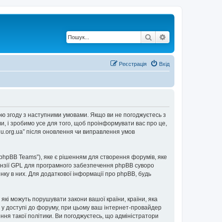
Пошук
Розширений по
Реєстрація
Вхід
е свою згоду з наступними умовами. Якщо ви не погоджуєтесь з
ли, і зробимо усе для того, щоб проінформувати вас про це,
2u.org.ua” після оновлення чи виправлення умов
“phpBB Teams”), яке є рішенням для створення форумів, яке
нзії GPL для програмного забезпечення phpBB суворо
інку в них. Для додаткової інформації про phpBB, будь
 які можуть порушувати закони вашої країни, країни, яка
ови у доступі до форуму, при цьому ваш інтернет-провайдер
ння такої політики. Ви погоджуєтесь, що адміністратори