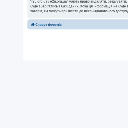
“r2u.org.ua / e2u.org.ua” мають право видаляти, редагувати
буде зберігатись в базі даних. Хоча ця інформація не буде ві
хакерів, які можуть призвести до несанкціонованого доступу
Список форумів