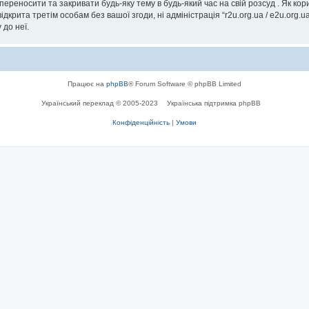
, переносити та закривати будь-яку тему в будь-який час на свій розсуд . Як к
дкрита третім особам без вашої згоди, ні адміністрація “r2u.org.ua / e2u.org.ua
 до неї.
Працює на
phpBB
® Forum Software © phpBB Limited
Український переклад © 2005-2023
Українська підтримка phpBB
Конфіденційність
|
Умови