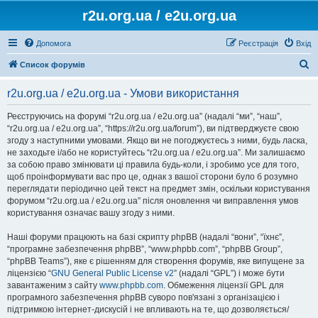
r2u.org.ua / e2u.org.ua
Допомога
Реєстрація
Вхід
П
Список форумів
о
r2u.org.ua / e2u.org.ua - Умови використання
ш
у
Реєструючись на форумі “r2u.org.ua / e2u.org.ua” (надалі “ми”, “наш”,
“r2u.org.ua / e2u.org.ua”, “https://r2u.org.ua/forum”), ви підтверджуєте свою
к
згоду з наступними умовами. Якщо ви не погоджуєтесь з ними, будь ласка,
не заходьте і/або не користуйтесь “r2u.org.ua / e2u.org.ua”. Ми залишаємо
за собою право змінювати ці правила будь-коли, і зробимо усе для того,
щоб проінформувати вас про це, однак з вашої сторони було б розумно
переглядати періодично цей текст на предмет змін, оскільки користування
форумом “r2u.org.ua / e2u.org.ua” після оновлення чи виправлення умов
користування означає вашу згоду з ними.
Наші форуми працюють на базі скрипту phpBB (надалі “вони”, “їхнє”,
“програмне забезпечення phpBB”, “www.phpbb.com”, “phpBB Group”,
“phpBB Teams”), яке є рішенням для створення форумів, яке випущене за
ліцензією “
GNU General Public License v2
” (надалі “GPL”) і може бути
завантаженим з сайту
www.phpbb.com
. Обмеження ліцензії GPL для
програмного забезпечення phpBB суворо пов'язані з організацією і
підтримкою інтернет-дискусій і не впливають на те, що дозволяється/