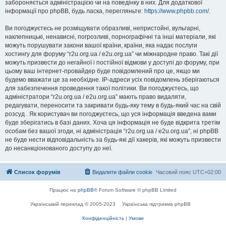
забороняється адміністрацією чи на поведінку в них. Для додаткової
інформації про phpBB, будь ласка, перегляньте:
https://www.phpbb.com/
.
Ви погоджуєтесь не розміщувати образливі, непристойні, вульгарні,
наклепницькі, ненависні, погрозливі, порнографічні та інші матеріали, які
можуть порушувати закони вашої країни, країни, яка надає послуги
хостингу для форуму “r2u.org.ua / e2u.org.ua” чи міжнародне право. Такі дії
можуть призвести до негайної і постійної відмови у доступі до форуму, при
цьому ваш інтернет-провайдер буде повідомлений про це, якщо ми
будемо вважати це за необхідне. IP-адреси усіх повідомлень зберігаються
для забезпечення проведення такої політики. Ви погоджуєтесь, що
адміністратори “r2u.org.ua / e2u.org.ua” мають право видаляти,
редагувати, переносити та закривати будь-яку тему в будь-який час на свій
розсуд . Як користувач ви погоджуєтесь, що уся інформація введена вами
буде зберігатись в базі даних. Хоча ця інформація не буде відкрита третім
особам без вашої згоди, ні адміністрація “r2u.org.ua / e2u.org.ua”, ні phpBB
не буде нести відповідальність за будь-які дії хакерів, які можуть призвести
до несанкціонованого доступу до неї.
Список форумів
Видалити файли cookie
Часовий пояс
UTC+02:00
Працює на
phpBB
® Forum Software © phpBB Limited
Український переклад © 2005-2023
Українська підтримка phpBB
Конфіденційність
|
Умови