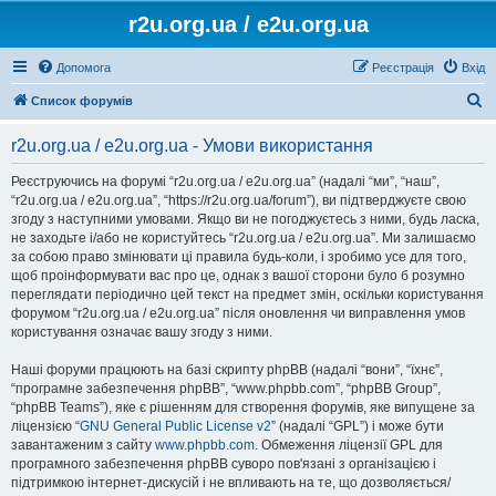
r2u.org.ua / e2u.org.ua
Допомога
Реєстрація
Вхід
П
Список форумів
о
r2u.org.ua / e2u.org.ua - Умови використання
ш
у
Реєструючись на форумі “r2u.org.ua / e2u.org.ua” (надалі “ми”, “наш”,
“r2u.org.ua / e2u.org.ua”, “https://r2u.org.ua/forum”), ви підтверджуєте свою
к
згоду з наступними умовами. Якщо ви не погоджуєтесь з ними, будь ласка,
не заходьте і/або не користуйтесь “r2u.org.ua / e2u.org.ua”. Ми залишаємо
за собою право змінювати ці правила будь-коли, і зробимо усе для того,
щоб проінформувати вас про це, однак з вашої сторони було б розумно
переглядати періодично цей текст на предмет змін, оскільки користування
форумом “r2u.org.ua / e2u.org.ua” після оновлення чи виправлення умов
користування означає вашу згоду з ними.
Наші форуми працюють на базі скрипту phpBB (надалі “вони”, “їхнє”,
“програмне забезпечення phpBB”, “www.phpbb.com”, “phpBB Group”,
“phpBB Teams”), яке є рішенням для створення форумів, яке випущене за
ліцензією “
GNU General Public License v2
” (надалі “GPL”) і може бути
завантаженим з сайту
www.phpbb.com
. Обмеження ліцензії GPL для
програмного забезпечення phpBB суворо пов'язані з організацією і
підтримкою інтернет-дискусій і не впливають на те, що дозволяється/