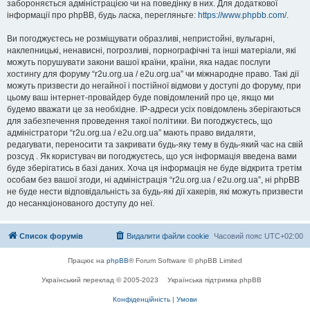
забороняється адміністрацією чи на поведінку в них. Для додаткової
інформації про phpBB, будь ласка, перегляньте:
https://www.phpbb.com/
.
Ви погоджуєтесь не розміщувати образливі, непристойні, вульгарні,
наклепницькі, ненависні, погрозливі, порнографічні та інші матеріали, які
можуть порушувати закони вашої країни, країни, яка надає послуги
хостингу для форуму “r2u.org.ua / e2u.org.ua” чи міжнародне право. Такі дії
можуть призвести до негайної і постійної відмови у доступі до форуму, при
цьому ваш інтернет-провайдер буде повідомлений про це, якщо ми
будемо вважати це за необхідне. IP-адреси усіх повідомлень зберігаються
для забезпечення проведення такої політики. Ви погоджуєтесь, що
адміністратори “r2u.org.ua / e2u.org.ua” мають право видаляти,
редагувати, переносити та закривати будь-яку тему в будь-який час на свій
розсуд . Як користувач ви погоджуєтесь, що уся інформація введена вами
буде зберігатись в базі даних. Хоча ця інформація не буде відкрита третім
особам без вашої згоди, ні адміністрація “r2u.org.ua / e2u.org.ua”, ні phpBB
не буде нести відповідальність за будь-які дії хакерів, які можуть призвести
до несанкціонованого доступу до неї.
Список форумів
Видалити файли cookie
Часовий пояс
UTC+02:00
Працює на
phpBB
® Forum Software © phpBB Limited
Український переклад © 2005-2023
Українська підтримка phpBB
Конфіденційність
|
Умови