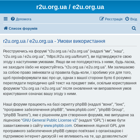
r2u.org.ua / e2u.org.ua
Допомога
Реєстрація
Вхід
П
Список форумів
о
r2u.org.ua / e2u.org.ua - Умови використання
ш
у
Реєструючись на форумі “r2u.org.ua / e2u.org.ua” (надалі “ми”, “наш”,
“r2u.org.ua / e2u.org.ua”, “https://r2u.org.ua/forum”), ви підтверджуєте свою
к
згоду з наступними умовами. Якщо ви не погоджуєтесь з ними, будь ласка,
не заходьте і/або не користуйтесь “r2u.org.ua / e2u.org.ua”. Ми залишаємо
за собою право змінювати ці правила будь-коли, і зробимо усе для того,
щоб проінформувати вас про це, однак з вашої сторони було б розумно
переглядати періодично цей текст на предмет змін, оскільки користування
форумом “r2u.org.ua / e2u.org.ua” після оновлення чи виправлення умов
користування означає вашу згоду з ними.
Наші форуми працюють на базі скрипту phpBB (надалі “вони”, “їхнє”,
“програмне забезпечення phpBB”, “www.phpbb.com”, “phpBB Group”,
“phpBB Teams”), яке є рішенням для створення форумів, яке випущене за
ліцензією “
GNU General Public License v2
” (надалі “GPL”) і може бути
завантаженим з сайту
www.phpbb.com
. Обмеження ліцензії GPL для
програмного забезпечення phpBB суворо пов'язані з організацією і
підтримкою інтернет-дискусій і не впливають на те, що дозволяється/