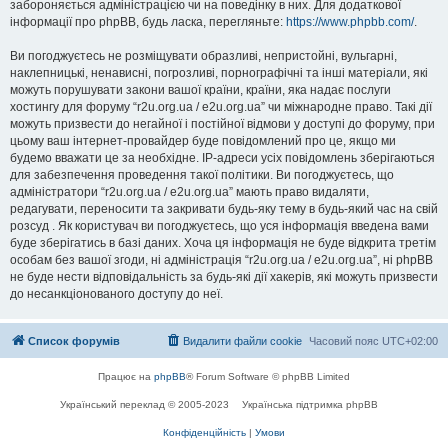
забороняється адміністрацією чи на поведінку в них. Для додаткової
інформації про phpBB, будь ласка, перегляньте:
https://www.phpbb.com/
.
Ви погоджуєтесь не розміщувати образливі, непристойні, вульгарні,
наклепницькі, ненависні, погрозливі, порнографічні та інші матеріали, які
можуть порушувати закони вашої країни, країни, яка надає послуги
хостингу для форуму “r2u.org.ua / e2u.org.ua” чи міжнародне право. Такі дії
можуть призвести до негайної і постійної відмови у доступі до форуму, при
цьому ваш інтернет-провайдер буде повідомлений про це, якщо ми
будемо вважати це за необхідне. IP-адреси усіх повідомлень зберігаються
для забезпечення проведення такої політики. Ви погоджуєтесь, що
адміністратори “r2u.org.ua / e2u.org.ua” мають право видаляти,
редагувати, переносити та закривати будь-яку тему в будь-який час на свій
розсуд . Як користувач ви погоджуєтесь, що уся інформація введена вами
буде зберігатись в базі даних. Хоча ця інформація не буде відкрита третім
особам без вашої згоди, ні адміністрація “r2u.org.ua / e2u.org.ua”, ні phpBB
не буде нести відповідальність за будь-які дії хакерів, які можуть призвести
до несанкціонованого доступу до неї.
Список форумів
Видалити файли cookie
Часовий пояс
UTC+02:00
Працює на
phpBB
® Forum Software © phpBB Limited
Український переклад © 2005-2023
Українська підтримка phpBB
Конфіденційність
|
Умови