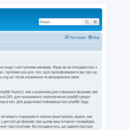
Пошук
Розширений по
Реєстрація
Вхід
е свою згоду з наступними умовами. Якщо ви не погоджуєтесь з
ли, і зробимо усе для того, щоб проінформувати вас про це,
2u.org.ua” після оновлення чи виправлення умов
“phpBB Teams”), яке є рішенням для створення форумів, яке
нзії GPL для програмного забезпечення phpBB суворо
інку в них. Для додаткової інформації про phpBB, будь
 які можуть порушувати закони вашої країни, країни, яка
ови у доступі до форуму, при цьому ваш інтернет-провайдер
ння такої політики. Ви погоджуєтесь, що адміністратори