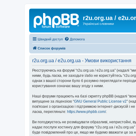
r2u.org.ua / e2u.o
Українські словники
Швидкий доступ
Допомога
Список форумів
r2u.org.ua / e2u.org.ua - Умови використання
Реєструючись на форумі “r2u.org.ua / e2u.org.ua” (надалі “ми”
ними, будь ласка, не заходьте і/або не користуйтесь “r2u.o
однак з вашої сторони було б розумно переглядати періодич
користування означає вашу згоду з ними.
Наші форуми працюють на базі скрипту phpBB (надалі “вони”
випущене за ліцензією “
GNU General Public License v2
” (на
пов'язані з організацією і підтримкою інтернет-дискусій і 
ласка, перегляньте:
https://www.phpbb.com/
.
Ви погоджуєтесь не розміщувати образливі, непристойні, вул
надає послуги хостингу для форуму “r2u.org.ua / e2u.org.ua
буде повідомлений про це, якщо ми будемо вважати це за н