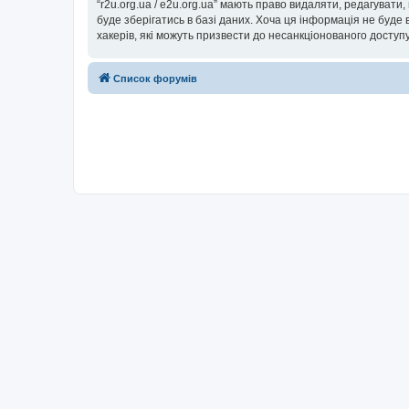
“r2u.org.ua / e2u.org.ua” мають право видаляти, редагувати
буде зберігатись в базі даних. Хоча ця інформація не буде ві
хакерів, які можуть призвести до несанкціонованого доступу
Список форумів