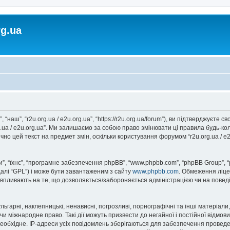
rg.ua
, “наш”, “r2u.org.ua / e2u.org.ua”, “https://r2u.org.ua/forum”), ви підтверджуєт
rg.ua / e2u.org.ua”. Ми залишаємо за собою право змінювати ці правила будь-ко
но цей текст на предмет змін, оскільки користування форумом “r2u.org.ua / e
, “їхнє”, “програмне забезпечення phpBB”, “www.phpbb.com”, “phpBB Group”, 
далі “GPL”) і може бути завантаженим з сайту
www.phpbb.com
. Обмеження ліце
не впливають на те, що дозволяється/забороняється адміністрацією чи на повед
ьгарні, наклепницькі, ненависні, погрозливі, порнографічні та інші матеріали,
” чи міжнародне право. Такі дії можуть призвести до негайної і постійної відм
еобхідне. IP-адреси усіх повідомлень зберігаються для забезпечення проведе