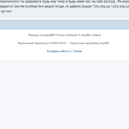
, переносити та закривати будь-яку тему в будь-який час на свій розсуд . Як к
дкрита третім особам без вашої згоди, ні адміністрація “r2u.org.ua / e2u.org.ua
 до неї.
Працює на
phpBB
® Forum Software © phpBB Limited
Український переклад © 2005-2023
Українська підтримка phpBB
Конфіденційність
|
Умови