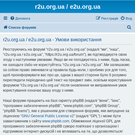
r2u.org.ua / e2u.org.ua
Допомога
Реєстрація
Вхід
П
Список форумів
о
r2u.org.ua / e2u.org.ua - Умови використання
ш
у
Реєструючись на форумі “r2u.org.ua / e2u.org.ua” (надалі “ми”, “наш”,
“r2u.org.ua / e2u.org.ua”, “https://r2u.org.ua/forum”), ви підтверджуєте свою
к
згоду з наступними умовами. Якщо ви не погоджуєтесь з ними, будь ласка,
не заходьте і/або не користуйтесь “r2u.org.ua / e2u.org.ua”. Ми залишаємо
за собою право змінювати ці правила будь-коли, і зробимо усе для того,
щоб проінформувати вас про це, однак з вашої сторони було б розумно
переглядати періодично цей текст на предмет змін, оскільки користування
форумом “r2u.org.ua / e2u.org.ua” після оновлення чи виправлення умов
користування означає вашу згоду з ними.
Наші форуми працюють на базі скрипту phpBB (надалі “вони”, “їхнє”,
“програмне забезпечення phpBB”, “www.phpbb.com”, “phpBB Group”,
“phpBB Teams”), яке є рішенням для створення форумів, яке випущене за
ліцензією “
GNU General Public License v2
” (надалі “GPL”) і може бути
завантаженим з сайту
www.phpbb.com
. Обмеження ліцензії GPL для
програмного забезпечення phpBB суворо пов'язані з організацією і
підтримкою інтернет-дискусій і не впливають на те, що дозволяється/