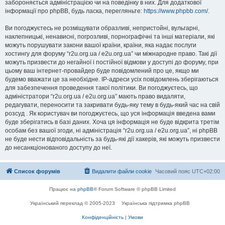
забороняється адміністрацією чи на поведінку в них. Для додаткової
інформації про phpBB, будь ласка, перегляньте:
https://www.phpbb.com/
.
Ви погоджуєтесь не розміщувати образливі, непристойні, вульгарні,
наклепницькі, ненависні, погрозливі, порнографічні та інші матеріали, які
можуть порушувати закони вашої країни, країни, яка надає послуги
хостингу для форуму “r2u.org.ua / e2u.org.ua” чи міжнародне право. Такі дії
можуть призвести до негайної і постійної відмови у доступі до форуму, при
цьому ваш інтернет-провайдер буде повідомлений про це, якщо ми
будемо вважати це за необхідне. IP-адреси усіх повідомлень зберігаються
для забезпечення проведення такої політики. Ви погоджуєтесь, що
адміністратори “r2u.org.ua / e2u.org.ua” мають право видаляти,
редагувати, переносити та закривати будь-яку тему в будь-який час на свій
розсуд . Як користувач ви погоджуєтесь, що уся інформація введена вами
буде зберігатись в базі даних. Хоча ця інформація не буде відкрита третім
особам без вашої згоди, ні адміністрація “r2u.org.ua / e2u.org.ua”, ні phpBB
не буде нести відповідальність за будь-які дії хакерів, які можуть призвести
до несанкціонованого доступу до неї.
Список форумів
Видалити файли cookie
Часовий пояс
UTC+02:00
Працює на
phpBB
® Forum Software © phpBB Limited
Український переклад © 2005-2023
Українська підтримка phpBB
Конфіденційність
|
Умови