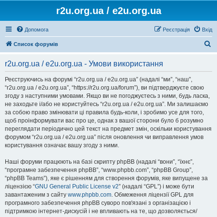
r2u.org.ua / e2u.org.ua
Допомога
Реєстрація
Вхід
П
Список форумів
о
r2u.org.ua / e2u.org.ua - Умови використання
ш
у
Реєструючись на форумі “r2u.org.ua / e2u.org.ua” (надалі “ми”, “наш”,
“r2u.org.ua / e2u.org.ua”, “https://r2u.org.ua/forum”), ви підтверджуєте свою
к
згоду з наступними умовами. Якщо ви не погоджуєтесь з ними, будь ласка,
не заходьте і/або не користуйтесь “r2u.org.ua / e2u.org.ua”. Ми залишаємо
за собою право змінювати ці правила будь-коли, і зробимо усе для того,
щоб проінформувати вас про це, однак з вашої сторони було б розумно
переглядати періодично цей текст на предмет змін, оскільки користування
форумом “r2u.org.ua / e2u.org.ua” після оновлення чи виправлення умов
користування означає вашу згоду з ними.
Наші форуми працюють на базі скрипту phpBB (надалі “вони”, “їхнє”,
“програмне забезпечення phpBB”, “www.phpbb.com”, “phpBB Group”,
“phpBB Teams”), яке є рішенням для створення форумів, яке випущене за
ліцензією “
GNU General Public License v2
” (надалі “GPL”) і може бути
завантаженим з сайту
www.phpbb.com
. Обмеження ліцензії GPL для
програмного забезпечення phpBB суворо пов'язані з організацією і
підтримкою інтернет-дискусій і не впливають на те, що дозволяється/