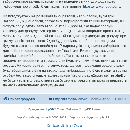
забороняється адміністрацією чи на поведінку в них. Для додаткової
інформації про phpBB, будь ласка, перегляньте:
https://www.phpbb.com/
.
Ви погоджуєтесь не розміщувати образливі, непристойні, вульгарні,
наклепницькі, ненависні, погрозливі, порнографічні та інші матеріали, які
можуть порушувати закони вашої країни, країни, яка надає послуги
хостингу для форуму “r2u.org.ua / e2u.org.ua” чи міжнародне право. Такі дії
можуть призвести до негайної і постійної відмови у доступі до форуму, при
цьому ваш інтернет-провайдер буде повідомлений про це, якщо ми
будемо вважати це за необхідне. IP-адреси усіх повідомлень зберігаються
для забезпечення проведення такої політики. Ви погоджуєтесь, що
адміністратори “r2u.org.ua / e2u.org.ua” мають право видаляти,
редагувати, переносити та закривати будь-яку тему в будь-який час на свій
розсуд . Як користувач ви погоджуєтесь, що уся інформація введена вами
буде зберігатись в базі даних. Хоча ця інформація не буде відкрита третім
особам без вашої згоди, ні адміністрація “r2u.org.ua / e2u.org.ua”, ні phpBB
не буде нести відповідальність за будь-які дії хакерів, які можуть призвести
до несанкціонованого доступу до неї.
Список форумів
Видалити файли cookie
Часовий пояс
UTC+02:00
Працює на
phpBB
® Forum Software © phpBB Limited
Український переклад © 2005-2023
Українська підтримка phpBB
Конфіденційність
|
Умови