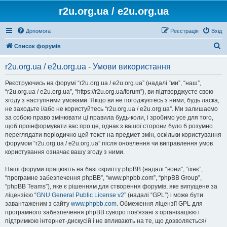
r2u.org.ua / e2u.org.ua
Допомога
Реєстрація
Вхід
П
Список форумів
о
r2u.org.ua / e2u.org.ua - Умови використання
ш
у
Реєструючись на форумі “r2u.org.ua / e2u.org.ua” (надалі “ми”, “наш”,
“r2u.org.ua / e2u.org.ua”, “https://r2u.org.ua/forum”), ви підтверджуєте свою
к
згоду з наступними умовами. Якщо ви не погоджуєтесь з ними, будь ласка,
не заходьте і/або не користуйтесь “r2u.org.ua / e2u.org.ua”. Ми залишаємо
за собою право змінювати ці правила будь-коли, і зробимо усе для того,
щоб проінформувати вас про це, однак з вашої сторони було б розумно
переглядати періодично цей текст на предмет змін, оскільки користування
форумом “r2u.org.ua / e2u.org.ua” після оновлення чи виправлення умов
користування означає вашу згоду з ними.
Наші форуми працюють на базі скрипту phpBB (надалі “вони”, “їхнє”,
“програмне забезпечення phpBB”, “www.phpbb.com”, “phpBB Group”,
“phpBB Teams”), яке є рішенням для створення форумів, яке випущене за
ліцензією “
GNU General Public License v2
” (надалі “GPL”) і може бути
завантаженим з сайту
www.phpbb.com
. Обмеження ліцензії GPL для
програмного забезпечення phpBB суворо пов'язані з організацією і
підтримкою інтернет-дискусій і не впливають на те, що дозволяється/