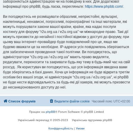
забороняється адміністрацією чи на поведінку в них. Для додаткової
інформації про phpBB, будь ласка, перегляньте:
https://www.phpbb.com/
.
Ви погоджуєтесь не розміщувати образливі, непристойні, вульгарні,
наклепницькі, ненависні, погрозливі, порнографічні та інші матеріали, які
можуть порушувати закони вашої країни, країни, яка надає послуги
хостингу для форуму “r2u.org.ua / e2u.org.ua” чи міжнародне право. Такі дії
можуть призвести до негайної і постійної відмови у доступі до форуму, при
цьому ваш інтернет-провайдер буде повідомлений про це, якщо ми
будемо вважати це за необхідне. IP-адреси усіх повідомлень зберігаються
для забезпечення проведення такої політики. Ви погоджуєтесь, що
адміністратори “r2u.org.ua / e2u.org.ua” мають право видаляти,
редагувати, переносити та закривати будь-яку тему в будь-який час на свій
розсуд . Як користувач ви погоджуєтесь, що уся інформація введена вами
буде зберігатись в базі даних. Хоча ця інформація не буде відкрита третім
особам без вашої згоди, ні адміністрація “r2u.org.ua / e2u.org.ua”, ні phpBB
не буде нести відповідальність за будь-які дії хакерів, які можуть призвести
до несанкціонованого доступу до неї.
Список форумів
Видалити файли cookie
Часовий пояс
UTC+02:00
Працює на
phpBB
® Forum Software © phpBB Limited
Український переклад © 2005-2023
Українська підтримка phpBB
Конфіденційність
|
Умови