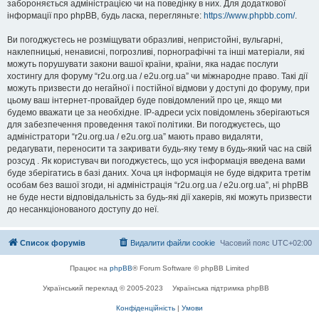
забороняється адміністрацією чи на поведінку в них. Для додаткової
інформації про phpBB, будь ласка, перегляньте:
https://www.phpbb.com/
.
Ви погоджуєтесь не розміщувати образливі, непристойні, вульгарні,
наклепницькі, ненависні, погрозливі, порнографічні та інші матеріали, які
можуть порушувати закони вашої країни, країни, яка надає послуги
хостингу для форуму “r2u.org.ua / e2u.org.ua” чи міжнародне право. Такі дії
можуть призвести до негайної і постійної відмови у доступі до форуму, при
цьому ваш інтернет-провайдер буде повідомлений про це, якщо ми
будемо вважати це за необхідне. IP-адреси усіх повідомлень зберігаються
для забезпечення проведення такої політики. Ви погоджуєтесь, що
адміністратори “r2u.org.ua / e2u.org.ua” мають право видаляти,
редагувати, переносити та закривати будь-яку тему в будь-який час на свій
розсуд . Як користувач ви погоджуєтесь, що уся інформація введена вами
буде зберігатись в базі даних. Хоча ця інформація не буде відкрита третім
особам без вашої згоди, ні адміністрація “r2u.org.ua / e2u.org.ua”, ні phpBB
не буде нести відповідальність за будь-які дії хакерів, які можуть призвести
до несанкціонованого доступу до неї.
Список форумів
Видалити файли cookie
Часовий пояс
UTC+02:00
Працює на
phpBB
® Forum Software © phpBB Limited
Український переклад © 2005-2023
Українська підтримка phpBB
Конфіденційність
|
Умови