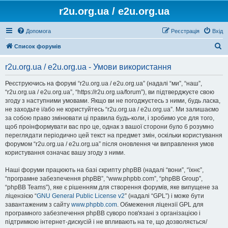
r2u.org.ua / e2u.org.ua
Допомога
Реєстрація
Вхід
П
Список форумів
о
r2u.org.ua / e2u.org.ua - Умови використання
ш
у
Реєструючись на форумі “r2u.org.ua / e2u.org.ua” (надалі “ми”, “наш”,
“r2u.org.ua / e2u.org.ua”, “https://r2u.org.ua/forum”), ви підтверджуєте свою
к
згоду з наступними умовами. Якщо ви не погоджуєтесь з ними, будь ласка,
не заходьте і/або не користуйтесь “r2u.org.ua / e2u.org.ua”. Ми залишаємо
за собою право змінювати ці правила будь-коли, і зробимо усе для того,
щоб проінформувати вас про це, однак з вашої сторони було б розумно
переглядати періодично цей текст на предмет змін, оскільки користування
форумом “r2u.org.ua / e2u.org.ua” після оновлення чи виправлення умов
користування означає вашу згоду з ними.
Наші форуми працюють на базі скрипту phpBB (надалі “вони”, “їхнє”,
“програмне забезпечення phpBB”, “www.phpbb.com”, “phpBB Group”,
“phpBB Teams”), яке є рішенням для створення форумів, яке випущене за
ліцензією “
GNU General Public License v2
” (надалі “GPL”) і може бути
завантаженим з сайту
www.phpbb.com
. Обмеження ліцензії GPL для
програмного забезпечення phpBB суворо пов'язані з організацією і
підтримкою інтернет-дискусій і не впливають на те, що дозволяється/