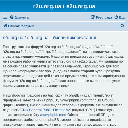
r2u.org.ua / e2u.org.ua
Допомога
Реєстрація
Вхід
П
Список форумів
о
r2u.org.ua / e2u.org.ua - Умови використання
ш
у
Реєструючись на форумі “r2u.org.ua / e2u.org.ua” (надалі “ми”, “наш”,
“r2u.org.ua / e2u.org.ua”, “https://r2u.org.ua/forum”), ви підтверджуєте свою
к
згоду з наступними умовами. Якщо ви не погоджуєтесь з ними, будь ласка,
не заходьте і/або не користуйтесь “r2u.org.ua / e2u.org.ua”. Ми залишаємо
за собою право змінювати ці правила будь-коли, і зробимо усе для того,
щоб проінформувати вас про це, однак з вашої сторони було б розумно
переглядати періодично цей текст на предмет змін, оскільки користування
форумом “r2u.org.ua / e2u.org.ua” після оновлення чи виправлення умов
користування означає вашу згоду з ними.
Наші форуми працюють на базі скрипту phpBB (надалі “вони”, “їхнє”,
“програмне забезпечення phpBB”, “www.phpbb.com”, “phpBB Group”,
“phpBB Teams”), яке є рішенням для створення форумів, яке випущене за
ліцензією “
GNU General Public License v2
” (надалі “GPL”) і може бути
завантаженим з сайту
www.phpbb.com
. Обмеження ліцензії GPL для
програмного забезпечення phpBB суворо пов'язані з організацією і
підтримкою інтернет-дискусій і не впливають на те, що дозволяється/