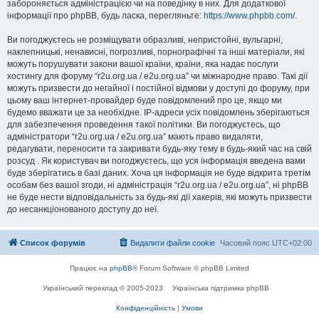
забороняється адміністрацією чи на поведінку в них. Для додаткової
інформації про phpBB, будь ласка, перегляньте:
https://www.phpbb.com/
.
Ви погоджуєтесь не розміщувати образливі, непристойні, вульгарні,
наклепницькі, ненависні, погрозливі, порнографічні та інші матеріали, які
можуть порушувати закони вашої країни, країни, яка надає послуги
хостингу для форуму “r2u.org.ua / e2u.org.ua” чи міжнародне право. Такі дії
можуть призвести до негайної і постійної відмови у доступі до форуму, при
цьому ваш інтернет-провайдер буде повідомлений про це, якщо ми
будемо вважати це за необхідне. IP-адреси усіх повідомлень зберігаються
для забезпечення проведення такої політики. Ви погоджуєтесь, що
адміністратори “r2u.org.ua / e2u.org.ua” мають право видаляти,
редагувати, переносити та закривати будь-яку тему в будь-який час на свій
розсуд . Як користувач ви погоджуєтесь, що уся інформація введена вами
буде зберігатись в базі даних. Хоча ця інформація не буде відкрита третім
особам без вашої згоди, ні адміністрація “r2u.org.ua / e2u.org.ua”, ні phpBB
не буде нести відповідальність за будь-які дії хакерів, які можуть призвести
до несанкціонованого доступу до неї.
Список форумів
Видалити файли cookie
Часовий пояс
UTC+02:00
Працює на
phpBB
® Forum Software © phpBB Limited
Український переклад © 2005-2023
Українська підтримка phpBB
Конфіденційність
|
Умови