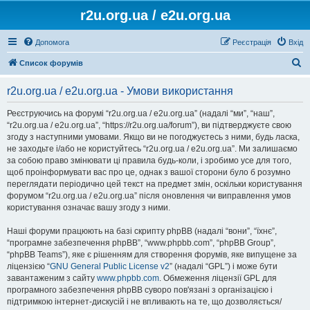
r2u.org.ua / e2u.org.ua
Допомога
Реєстрація
Вхід
П
Список форумів
о
r2u.org.ua / e2u.org.ua - Умови використання
ш
у
Реєструючись на форумі “r2u.org.ua / e2u.org.ua” (надалі “ми”, “наш”,
“r2u.org.ua / e2u.org.ua”, “https://r2u.org.ua/forum”), ви підтверджуєте свою
к
згоду з наступними умовами. Якщо ви не погоджуєтесь з ними, будь ласка,
не заходьте і/або не користуйтесь “r2u.org.ua / e2u.org.ua”. Ми залишаємо
за собою право змінювати ці правила будь-коли, і зробимо усе для того,
щоб проінформувати вас про це, однак з вашої сторони було б розумно
переглядати періодично цей текст на предмет змін, оскільки користування
форумом “r2u.org.ua / e2u.org.ua” після оновлення чи виправлення умов
користування означає вашу згоду з ними.
Наші форуми працюють на базі скрипту phpBB (надалі “вони”, “їхнє”,
“програмне забезпечення phpBB”, “www.phpbb.com”, “phpBB Group”,
“phpBB Teams”), яке є рішенням для створення форумів, яке випущене за
ліцензією “
GNU General Public License v2
” (надалі “GPL”) і може бути
завантаженим з сайту
www.phpbb.com
. Обмеження ліцензії GPL для
програмного забезпечення phpBB суворо пов'язані з організацією і
підтримкою інтернет-дискусій і не впливають на те, що дозволяється/