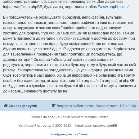
забороняється адміністрацією чи на поведінку в них. Для додаткової
інформації про phpBB, будь ласка, перегляньте:
https://www.phpbb.com/
.
Ви погоджуєтесь не розміщувати образливі, непристойні, вульгарні,
наклепницькі, ненависні, погрозливі, порнографічні та інші матеріали, які
можуть порушувати закони вашої країни, країни, яка надає послуги
хостингу для форуму “r2u.org.ua / e2u.org.ua” чи міжнародне право. Такі дії
можуть призвести до негайної і постійної відмови у доступі до форуму, при
цьому ваш інтернет-провайдер буде повідомлений про це, якщо ми
будемо вважати це за необхідне. IP-адреси усіх повідомлень зберігаються
для забезпечення проведення такої політики. Ви погоджуєтесь, що
адміністратори “r2u.org.ua / e2u.org.ua” мають право видаляти,
редагувати, переносити та закривати будь-яку тему в будь-який час на свій
розсуд . Як користувач ви погоджуєтесь, що уся інформація введена вами
буде зберігатись в базі даних. Хоча ця інформація не буде відкрита третім
особам без вашої згоди, ні адміністрація “r2u.org.ua / e2u.org.ua”, ні phpBB
не буде нести відповідальність за будь-які дії хакерів, які можуть призвести
до несанкціонованого доступу до неї.
Список форумів
Видалити файли cookie
Часовий пояс
UTC+02:00
Працює на
phpBB
® Forum Software © phpBB Limited
Український переклад © 2005-2023
Українська підтримка phpBB
Конфіденційність
|
Умови