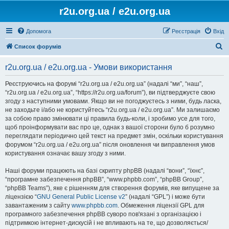
r2u.org.ua / e2u.org.ua
Допомога
Реєстрація
Вхід
П
Список форумів
о
r2u.org.ua / e2u.org.ua - Умови використання
ш
у
Реєструючись на форумі “r2u.org.ua / e2u.org.ua” (надалі “ми”, “наш”,
“r2u.org.ua / e2u.org.ua”, “https://r2u.org.ua/forum”), ви підтверджуєте свою
к
згоду з наступними умовами. Якщо ви не погоджуєтесь з ними, будь ласка,
не заходьте і/або не користуйтесь “r2u.org.ua / e2u.org.ua”. Ми залишаємо
за собою право змінювати ці правила будь-коли, і зробимо усе для того,
щоб проінформувати вас про це, однак з вашої сторони було б розумно
переглядати періодично цей текст на предмет змін, оскільки користування
форумом “r2u.org.ua / e2u.org.ua” після оновлення чи виправлення умов
користування означає вашу згоду з ними.
Наші форуми працюють на базі скрипту phpBB (надалі “вони”, “їхнє”,
“програмне забезпечення phpBB”, “www.phpbb.com”, “phpBB Group”,
“phpBB Teams”), яке є рішенням для створення форумів, яке випущене за
ліцензією “
GNU General Public License v2
” (надалі “GPL”) і може бути
завантаженим з сайту
www.phpbb.com
. Обмеження ліцензії GPL для
програмного забезпечення phpBB суворо пов'язані з організацією і
підтримкою інтернет-дискусій і не впливають на те, що дозволяється/