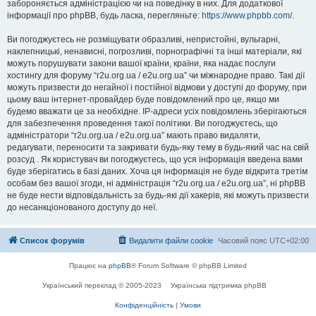
забороняється адміністрацією чи на поведінку в них. Для додаткової
інформації про phpBB, будь ласка, перегляньте:
https://www.phpbb.com/
.
Ви погоджуєтесь не розміщувати образливі, непристойні, вульгарні,
наклепницькі, ненависні, погрозливі, порнографічні та інші матеріали, які
можуть порушувати закони вашої країни, країни, яка надає послуги
хостингу для форуму “r2u.org.ua / e2u.org.ua” чи міжнародне право. Такі дії
можуть призвести до негайної і постійної відмови у доступі до форуму, при
цьому ваш інтернет-провайдер буде повідомлений про це, якщо ми
будемо вважати це за необхідне. IP-адреси усіх повідомлень зберігаються
для забезпечення проведення такої політики. Ви погоджуєтесь, що
адміністратори “r2u.org.ua / e2u.org.ua” мають право видаляти,
редагувати, переносити та закривати будь-яку тему в будь-який час на свій
розсуд . Як користувач ви погоджуєтесь, що уся інформація введена вами
буде зберігатись в базі даних. Хоча ця інформація не буде відкрита третім
особам без вашої згоди, ні адміністрація “r2u.org.ua / e2u.org.ua”, ні phpBB
не буде нести відповідальність за будь-які дії хакерів, які можуть призвести
до несанкціонованого доступу до неї.
Список форумів
Видалити файли cookie
Часовий пояс
UTC+02:00
Працює на
phpBB
® Forum Software © phpBB Limited
Український переклад © 2005-2023
Українська підтримка phpBB
Конфіденційність
|
Умови