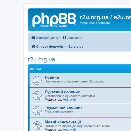
r2u.org.ua / e2u.o
Українські словники
Швидкий доступ
Допомога
Список форумів
r2u.org.ua
r2u.org.ua
ФОРУМ
Новини
Новини та оголошення сайту r2u.org.ua
Сучасний словник
Обговорення сучасного словника
Модератор:
Анатолій
Тлумачний словник
Тлумачні словники
Мовні консультації
Питання та відповіді щодо української мови
Модератор:
Анатолій