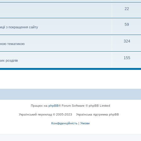
м
Т
22
е
Т
59
м
иції з покращення сайту
е
м
Т
324
овною тематикою
е
м
Т
155
ших розділів
е
м
Працює на
phpBB
® Forum Software © phpBB Limited
Український переклад © 2005-2023
Українська підтримка phpBB
Конфіденційність
|
Умови