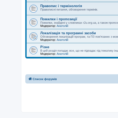
Правопис і термінологія
Правописні питання, обговорення термінів.
Помилки і пропозиції
Помилки, знайдені у словниках r2u.org.ua, а також пропоз
Модератор:
Анатолій
Локалізація та програмні засоби
Обговорення локалізацій програм, та ПЗ пов’язаних з м
Модератор:
Анатолій
Різне
В цей розділ попадає все, що не підпадає під тематику ін
Модератор:
Анатолій
Список форумів