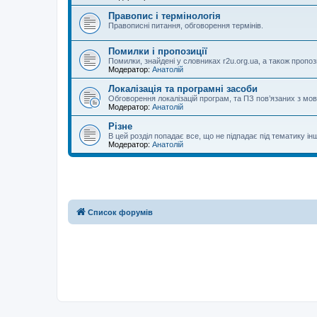
Правопис і термінологія
Правописні питання, обговорення термінів.
Помилки і пропозиції
Помилки, знайдені у словниках r2u.org.ua, а також пропоз
Модератор:
Анатолій
Локалізація та програмні засоби
Обговорення локалізацій програм, та ПЗ пов’язаних з м
Модератор:
Анатолій
Різне
В цей розділ попадає все, що не підпадає під тематику ін
Модератор:
Анатолій
Список форумів