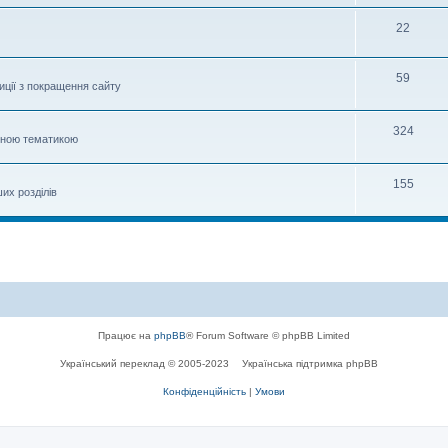
м
Т
22
е
Т
59
м
иції з покращення сайту
е
м
Т
324
овною тематикою
е
м
Т
155
ших розділів
е
м
Працює на
phpBB
® Forum Software © phpBB Limited
Український переклад © 2005-2023
Українська підтримка phpBB
Конфіденційність
|
Умови