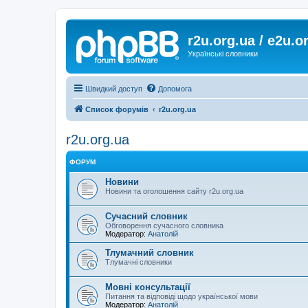
r2u.org.ua / e2u.o
Українські словники
Швидкий доступ
Допомога
Список форумів
r2u.org.ua
r2u.org.ua
ФОРУМ
Новини
Новини та оголошення сайту r2u.org.ua
Сучасний словник
Обговорення сучасного словника
Модератор:
Анатолій
Тлумачний словник
Тлумачні словники
Мовні консультації
Питання та відповіді щодо української мови
Модератор:
Анатолій