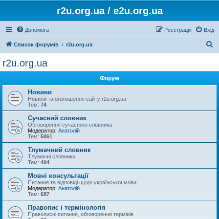
r2u.org.ua / e2u.org.ua
Допомога
Реєстрація
Вхід
П
Список форумів
r2u.org.ua
о
r2u.org.ua
ш
Форум
у
к
Новини
Новини та оголошення сайту r2u.org.ua
Тем:
74
Сучасний словник
Обговорення сучасного словника
Модератор:
Анатолій
Тем:
5061
Тлумачний словник
Тлумачні словники
Тем:
404
Мовні консультації
Питання та відповіді щодо української мови
Модератор:
Анатолій
Тем:
687
Правопис і термінологія
Правописні питання, обговорення термінів.