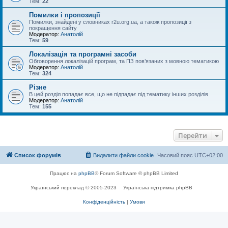
Тем:
22
Помилки і пропозиції
Помилки, знайдені у словниках r2u.org.ua, а також пропозиції з
покращення сайту
Модератор:
Анатолій
Тем:
59
Локалізація та програмні засоби
Обговорення локалізацій програм, та ПЗ пов’язаних з мовною тематикою
Модератор:
Анатолій
Тем:
324
Різне
В цей розділ попадає все, що не підпадає під тематику інших розділів
Модератор:
Анатолій
Тем:
155
Перейти
Список форумів
Видалити файли cookie
Часовий пояс
UTC+02:00
Працює на
phpBB
® Forum Software © phpBB Limited
Український переклад © 2005-2023
Українська підтримка phpBB
Конфіденційність
|
Умови