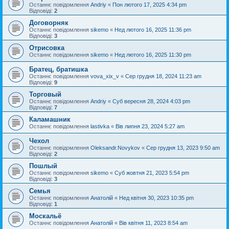
Останнє повідомлення
Andriy
«
Пон лютого 17, 2025 4:34 pm
Відповіді:
2
Договорняк
Останнє повідомлення
sikemo
«
Нед лютого 16, 2025 11:36 pm
Відповіді:
3
Отрисовка
Останнє повідомлення
sikemo
«
Нед лютого 16, 2025 11:30 pm
Братец, братишка
Останнє повідомлення
vova_xix_v
«
Сер грудня 18, 2024 11:23 am
Відповіді:
9
Торговый
Останнє повідомлення
Andriy
«
Суб вересня 28, 2024 4:03 pm
Відповіді:
7
Каламашник
Останнє повідомлення
lastivka
«
Вів липня 23, 2024 5:27 am
Чехол
Останнє повідомлення
Oleksandr.Novykov
«
Сер грудня 13, 2023 9:50 am
Відповіді:
2
Пошлый
Останнє повідомлення
sikemo
«
Суб жовтня 21, 2023 5:54 pm
Відповіді:
3
Семья
Останнє повідомлення
Анатолій
«
Нед квітня 30, 2023 10:35 pm
Відповіді:
1
Москальё
Останнє повідомлення
Анатолій
«
Вів квітня 11, 2023 8:54 am