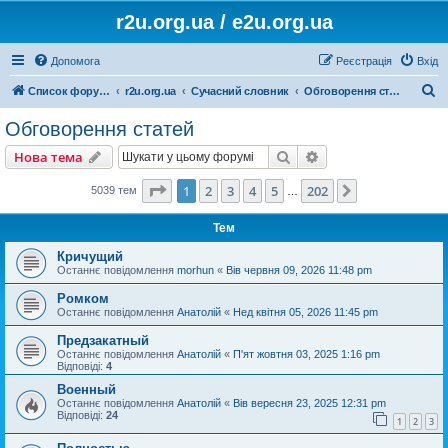
r2u.org.ua / e2u.org.ua
Допомога
Реєстрація
Вхід
П
Список форумів
r2u.org.ua
Сучасний словник
Обговорення статей
о
Обговорення статей
ш
Пошук
Розширений пошу
Нова тема
у
к
Сторінка
1
з
202
1
2
3
4
5
202
Далі
5039 тем
…
Тем
Кричущий
Останнє повідомлення
morhun
«
Вів червня 09, 2026 11:48 pm
Ромком
Останнє повідомлення
Анатолій
«
Нед квітня 05, 2026 11:45 pm
Предзакатный
Останнє повідомлення
Анатолій
«
П'ят жовтня 03, 2025 1:16 pm
Відповіді:
4
Военный
Останнє повідомлення
Анатолій
«
Вів вересня 23, 2025 12:31 pm
Відповіді:
24
1
2
3