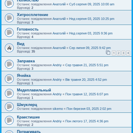
Полностью
Останнє повідомлення
Анатолій
«
Суб серпня 09, 2025 10:00 am
Відповіді:
2
Хитросплетение
Останнє повідомлення
Анатолій
«
Нед серпня 03, 2025 10:25 pm
Відповіді:
3
Готовность
Останнє повідомлення
Анатолій
«
Нед серпня 03, 2025 9:36 pm
Відповіді:
4
Вид
Останнє повідомлення
Анатолій
«
Сер липня 09, 2025 9:42 pm
Відповіді:
35
1
2
3
4
Заправка
Останнє повідомлення
Andriy
«
Сер травня 21, 2025 5:51 pm
Відповіді:
3
Ячейка
Останнє повідомлення
Andriy
«
Вів травня 20, 2025 4:52 pm
Відповіді:
1
Медеплавильный
Останнє повідомлення
Andriy
«
Пон травня 12, 2025 6:07 pm
Відповіді:
1
Шмуклерц
Останнє повідомлення
sikemo
«
Пон березня 03, 2025 2:02 pm
Краестишие
Останнє повідомлення
Andriy
«
Пон лютого 17, 2025 4:36 pm
Відповіді:
2
Потрагивать