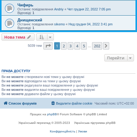
Чифирь
Останнє повідомлення
Andriy
«
Чет грудня 22, 2022 7:05 pm
Відповіді:
1
Днищенский
Останнє повідомлення
sikemo
«
Нед грудня 04, 2022 3:41 pm
Відповіді:
1
Нова тема
Сторінка
1
з
202
1
2
3
4
5
202
Далі
5039 тем
…
Перейти
ПРАВА ДОСТУПУ
Ви
не можете
створювати нові теми у цьому форумі
Ви
не можете
відповідати на теми у цьому форумі
Ви
не можете
редагувати ваші повідомлення у цьому форумі
Ви
не можете
видаляти ваші повідомлення у цьому форумі
Ви
не можете
додавати файли у цьому форумі
Список форумів
Видалити файли cookie
Часовий пояс
UTC+02:00
Працює на
phpBB
® Forum Software © phpBB Limited
Український переклад © 2005-2023
Українська підтримка phpBB
Конфіденційність
|
Умови