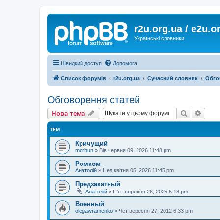
r2u.org.ua / e2u.o
Українські словники
Швидкий доступ
Допомога
Список форумів
r2u.org.ua
Сучасний словник
Обго
Обговорення статей
Пошук
Розш
Нова тема
ТЕМ
Кричущий
morhun
»
Вів червня 09, 2026 11:48 pm
Ромком
Анатолій
»
Нед квітня 05, 2026 11:45 pm
Предзакатный
Анатолій
»
П'ят вересня 26, 2025 5:18 pm
Военный
olegawramenko
»
Чет вересня 27, 2012 6:33 pm