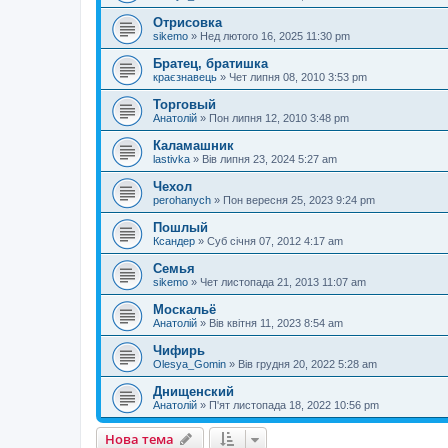
Отрисовка
sikemo
»
Нед лютого 16, 2025 11:30 pm
Братец, братишка
краєзнавець
»
Чет липня 08, 2010 3:53 pm
Торговый
Анатолій
»
Пон липня 12, 2010 3:48 pm
Каламашник
lastivka
»
Вів липня 23, 2024 5:27 am
Чехол
perohanych
»
Пон вересня 25, 2023 9:24 pm
Пошлый
Ксандер
»
Суб січня 07, 2012 4:17 am
Семья
sikemo
»
Чет листопада 21, 2013 11:07 am
Москальё
Анатолій
»
Вів квітня 11, 2023 8:54 am
Чифирь
Olesya_Gomin
»
Вів грудня 20, 2022 5:28 am
Днищенский
Анатолій
»
П'ят листопада 18, 2022 10:56 pm
Нова тема