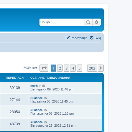
Пошук
Розширений по
Реєстрація
Вхід
Сторінка
1
з
202
1
2
3
4
5
202
Далі
5039 тем
…
ПЕРЕГЛЯДИ
ОСТАННЄ ПОВІДОМЛЕННЯ
О
morhun
П
39139
с
Вів червня 09, 2026 11:48 pm
т
е
а
О
Анатолій
П
27144
н
с
Нед квітня 05, 2026 11:45 pm
р
н
т
є
е
а
О
Анатолій
е
п
П
28054
н
с
П'ят жовтня 03, 2025 1:16 pm
о
р
н
т
в
г
є
е
а
і
О
Анатолій
е
п
П
48739
н
д
с
л
Вів вересня 23, 2025 12:31 pm
о
р
н
о
т
в
г
є
е
м