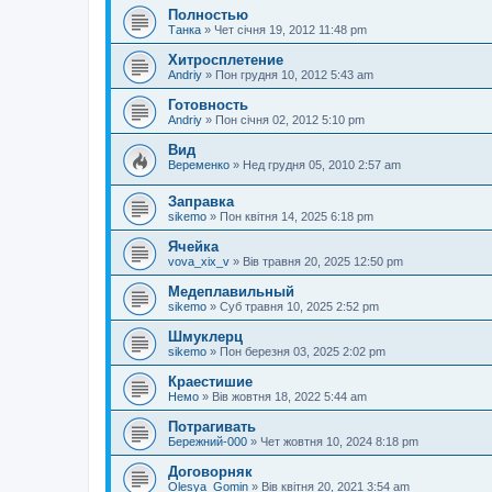
Полностью
Танка
»
Чет січня 19, 2012 11:48 pm
Хитросплетение
Andriy
»
Пон грудня 10, 2012 5:43 am
Готовность
Andriy
»
Пон січня 02, 2012 5:10 pm
Вид
Веременко
»
Нед грудня 05, 2010 2:57 am
Заправка
sikemo
»
Пон квітня 14, 2025 6:18 pm
Ячейка
vova_xix_v
»
Вів травня 20, 2025 12:50 pm
Медеплавильный
sikemo
»
Суб травня 10, 2025 2:52 pm
Шмуклерц
sikemo
»
Пон березня 03, 2025 2:02 pm
Краестишие
Немо
»
Вів жовтня 18, 2022 5:44 am
Потрагивать
Бережний-000
»
Чет жовтня 10, 2024 8:18 pm
Договорняк
Olesya_Gomin
»
Вів квітня 20, 2021 3:54 am