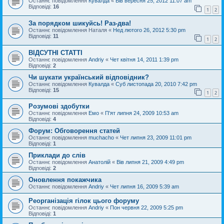
Останнє повідомлення
Кувалда
«
Вів вересня 25, 2012 11:07 am
Відповіді:
16
1
2
За порядком шикуйсь! Раз-два!
Останнє повідомлення
Наталя
«
Нед лютого 26, 2012 5:30 pm
Відповіді:
11
1
2
ВІДСУТНІ СТАТТІ
Останнє повідомлення
Andriy
«
Чет квітня 14, 2011 1:39 pm
Відповіді:
2
Чи шукати український відповідник?
Останнє повідомлення
Кувалда
«
Суб листопада 20, 2010 7:42 pm
Відповіді:
15
1
2
Розумові здобутки
Останнє повідомлення
Емо
«
П'ят липня 24, 2009 10:53 am
Відповіді:
4
Форум: Обговорення статей
Останнє повідомлення
muchacho
«
Чет липня 23, 2009 11:01 pm
Відповіді:
1
Приклади до слів
Останнє повідомлення
Анатолій
«
Вів липня 21, 2009 4:49 pm
Відповіді:
2
Оновлення покажчика
Останнє повідомлення
Andriy
«
Чет липня 16, 2009 5:39 am
Реорганізація гілок цього форуму
Останнє повідомлення
Andriy
«
Пон червня 22, 2009 5:25 pm
Відповіді:
1