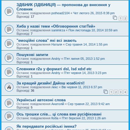
ЗДІБНИК (ЗДІБНИЦЯ) — пропонова до внесення у
Словник
Останнє повідомлення
pothead2104
«
Чет лютого 26, 2015 8:38 pm
Відповіді:
17
1
2
Хиба у назві теми «Обговорення статТей»
Останнє повідомлення
sanimirza
«
Пон листопада 10, 2014 10:59 am
Відповіді:
7
"емоційні слова" які всі знають
Останнє повідомлення
Наталя
«
Сер травня 14, 2014 1:55 pm
Відповіді:
1
Пошукові запити
Останнє повідомлення
Andriy
«
П'ят липня 05, 2013 1:52 pm
Відповіді:
1
Словники r2u у форматі dsl, lsd xdxf etc
Останнє повідомлення
Andriy
«
П'ят червня 14, 2013 3:23 pm
Відповіді:
1
За кращий дизайн! Дайош юзабіліті!
Останнє повідомлення
лекс
«
Вів червня 11, 2013 6:37 pm
Відповіді:
36
1
2
3
4
Українські автохоні слова
Останнє повідомлення
Анатолій
«
Сер травня 22, 2013 9:42 am
Відповіді:
5
Ось трошки слів... ці слова вже русіфіковані
Останнє повідомлення
Коба
«
П'ят березня 22, 2013 1:26 am
Як передавати російські імена?