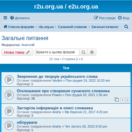
r2u.org.ua / e2u.org.ua
Допомога
Реєстрація
Вхід
П
Список форумів
r2u.org.ua
Сучасний словник
Загальні питання
о
Загальні питання
ш
Модератор:
Анатолій
у
Пошук
Розширений пошу
Нова тема
к
22 тем • Сторінка
1
з
1
Тем
Звернення до творців українського слова
Останнє повідомлення
Vavilon
«
Пон грудня 19, 2022 10:20 am
Відповіді:
1
Оголошення про створення сучасного словника
Останнє повідомлення
Ромко
«
Пон грудня 20, 2021 1:36 am
Відповіді:
18
1
2
Застаріла інформація в описі словника
Останнє повідомлення
Andriy
«
Вів березня 21, 2017 4:20 pm
Відповіді:
3
обігрувати
Останнє повідомлення
Andriy
«
Чет лютого 26, 2015 9:33 pm
Відповіді:
1