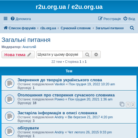
r2u.org.ua / e2u.org.ua
Допомога
Реєстрація
Вхід
П
Список форумів
r2u.org.ua
Сучасний словник
Загальні питання
о
Загальні питання
ш
Модератор:
Анатолій
у
Пошук
Розширений пошу
Нова тема
к
22 тем • Сторінка
1
з
1
Тем
Звернення до творців українського слова
Останнє повідомлення
Vavilon
«
Пон грудня 19, 2022 10:20 am
Відповіді:
1
Оголошення про створення сучасного словника
Останнє повідомлення
Ромко
«
Пон грудня 20, 2021 1:36 am
Відповіді:
18
1
2
Застаріла інформація в описі словника
Останнє повідомлення
Andriy
«
Вів березня 21, 2017 4:20 pm
Відповіді:
3
обігрувати
Останнє повідомлення
Andriy
«
Чет лютого 26, 2015 9:33 pm
Відповіді:
1