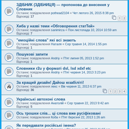
ЗДІБНИК (ЗДІБНИЦЯ) — пропонова до внесення у
Словник
Останнє повідомлення
pothead2104
«
Чет лютого 26, 2015 8:38 pm
Відповіді:
17
1
2
Хиба у назві теми «Обговорення статТей»
Останнє повідомлення
sanimirza
«
Пон листопада 10, 2014 10:59 am
Відповіді:
7
"емоційні слова" які всі знають
Останнє повідомлення
Наталя
«
Сер травня 14, 2014 1:55 pm
Відповіді:
1
Пошукові запити
Останнє повідомлення
Andriy
«
П'ят липня 05, 2013 1:52 pm
Відповіді:
1
Словники r2u у форматі dsl, lsd xdxf etc
Останнє повідомлення
Andriy
«
П'ят червня 14, 2013 3:23 pm
Відповіді:
1
За кращий дизайн! Дайош юзабіліті!
Останнє повідомлення
лекс
«
Вів червня 11, 2013 6:37 pm
Відповіді:
36
1
2
3
4
Українські автохоні слова
Останнє повідомлення
Анатолій
«
Сер травня 22, 2013 9:42 am
Відповіді:
5
Ось трошки слів... ці слова вже русіфіковані
Останнє повідомлення
Коба
«
П'ят березня 22, 2013 1:26 am
Як передавати російські імена?