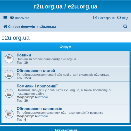
r2u.org.ua / e2u.org.ua
Допомога
Реєстрація
Вхід
П
Список форумів
e2u.org.ua
о
e2u.org.ua
ш
Форум
у
к
Новини
Новини та оголошення сайту e2u.org.ua
Тем:
19
Обговорення статей
Тут обговорюються наявні або нові статті словників e2u.org.ua
Тем:
1594
Помилки і пропозиції
Помилки, знайдені у словниках e2u.org.ua, а також пропозиції з
покращення сайту
Модератор:
Анатолій
Тем:
30
Обговорення словників
Тут обговорюються словники e2u та концепція їх розвитку
Модератор:
Анатолій
Тем:
4
Активні теми