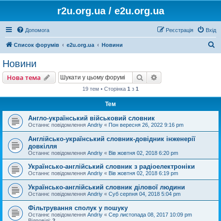
r2u.org.ua / e2u.org.ua
Допомога
Реєстрація
Вхід
П
Список форумів
e2u.org.ua
Новини
о
Новини
ш
Пошук
Розширений пошу
Нова тема
у
19 тем • Сторінка
1
з
1
к
Тем
Англо-український військовий словник
Останнє повідомлення
Andriy
«
Пон вересня 26, 2022 9:16 pm
Англійсько-український словник-довідник інженерії
довкілля
Останнє повідомлення
Andriy
«
Вів жовтня 02, 2018 6:20 pm
Українсько-англійський словник з радіоелектроніки
Останнє повідомлення
Andriy
«
Вів жовтня 02, 2018 6:19 pm
Українсько-англійський словник ділової людини
Останнє повідомлення
Andriy
«
Суб серпня 04, 2018 5:04 pm
Фільтрування сполук у пошуку
Останнє повідомлення
Andriy
«
Сер листопада 08, 2017 10:09 pm
Відповіді:
2