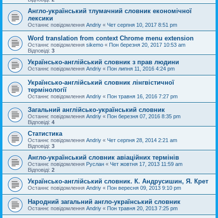
Англо-український тлумачний словник економічної
лексики
Останнє повідомлення
Andriy
«
Чет серпня 10, 2017 8:51 pm
Word translation from context Chrome menu extension
Останнє повідомлення
sikemo
«
Пон березня 20, 2017 10:53 am
Відповіді:
3
Українсько-англійський словник з прав людини
Останнє повідомлення
Andriy
«
Пон липня 11, 2016 4:24 pm
Українсько-англійський словник лінгвістичної
термінології
Останнє повідомлення
Andriy
«
Пон травня 16, 2016 7:27 pm
Загальний англійсько-український словник
Останнє повідомлення
Andriy
«
Пон березня 07, 2016 8:35 pm
Відповіді:
4
Статистика
Останнє повідомлення
Andriy
«
Чет серпня 28, 2014 2:21 am
Відповіді:
3
Англо-український словник авіаційних термінів
Останнє повідомлення
Руслан
«
Чет жовтня 17, 2013 11:59 am
Відповіді:
2
Українсько-англійський словник. К. Андрусишин, Я. Крет
Останнє повідомлення
Andriy
«
Пон вересня 09, 2013 9:10 pm
Народний загальний англо-український словник
Останнє повідомлення
Andriy
«
Пон травня 20, 2013 7:25 pm