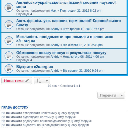
Англійсько-українсько-англійський словник наукової
мови
Останнє повідомлення
Max
«
Пон грудня 31, 2012 8:02 pm
Відповіді:
4
Англ.-фр.-нім.-укр. словник термінології Європейського
Союзу
Останнє повідомлення
Andriy
«
П'ят травня 11, 2012 7:47 pm
Можливість повідомляти про помилки в словниках
e2u.org.ua
Останнє повідомлення
Andriy
«
Вів лютого 15, 2011 3:36 pm
Обмеження показу сполук в результатах пошуку
Останнє повідомлення
Andriy
«
Нед лютого 06, 2011 4:06 am
Відповіді:
4
Відкрито e2u.org.ua
Останнє повідомлення
Andriy
«
Вів серпня 31, 2010 9:24 pm
Нова тема
19 тем • Сторінка
1
з
1
Перейти
ПРАВА ДОСТУПУ
Ви
не можете
створювати нові теми у цьому форумі
Ви
не можете
відповідати на теми у цьому форумі
Ви
не можете
редагувати ваші повідомлення у цьому форумі
Ви
не можете
видаляти ваші повідомлення у цьому форумі