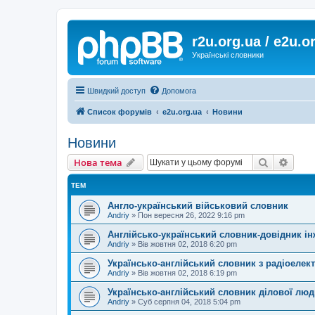
r2u.org.ua / e2u.o
Українські словники
Швидкий доступ
Допомога
Список форумів
e2u.org.ua
Новини
Новини
Пошук
Розш
Нова тема
ТЕМ
Англо-український військовий словник
Andriy
»
Пон вересня 26, 2022 9:16 pm
Англійсько-український словник-довідник ін
Andriy
»
Вів жовтня 02, 2018 6:20 pm
Українсько-англійський словник з радіоелек
Andriy
»
Вів жовтня 02, 2018 6:19 pm
Українсько-англійський словник ділової лю
Andriy
»
Суб серпня 04, 2018 5:04 pm