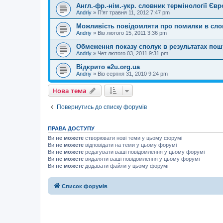
Англ.-фр.-нім.-укр. словник термінології Єв
Andriy
»
П'ят травня 11, 2012 7:47 pm
Можливість повідомляти про помилки в слов
Andriy
»
Вів лютого 15, 2011 3:36 pm
Обмеження показу сполук в результатах пош
Andriy
»
Чет лютого 03, 2011 9:31 pm
Відкрито e2u.org.ua
Andriy
»
Вів серпня 31, 2010 9:24 pm
Нова тема
Повернутись до списку форумів
ПРАВА ДОСТУПУ
Ви
не можете
створювати нові теми у цьому форумі
Ви
не можете
відповідати на теми у цьому форумі
Ви
не можете
редагувати ваші повідомлення у цьому форумі
Ви
не можете
видаляти ваші повідомлення у цьому форумі
Ви
не можете
додавати файли у цьому форумі
Список форумів