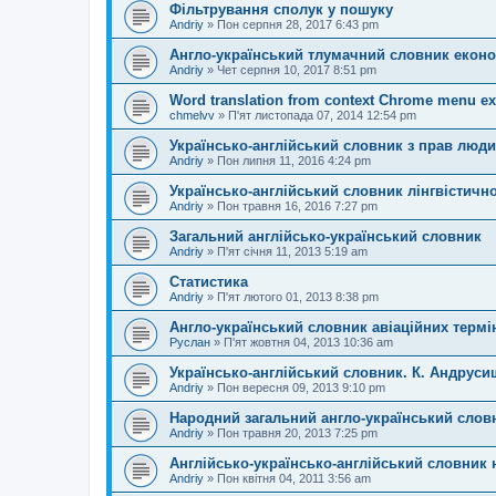
Фільтрування сполук у пошуку
Andriy
»
Пон серпня 28, 2017 6:43 pm
Англо-український тлумачний словник еконо
Andriy
»
Чет серпня 10, 2017 8:51 pm
Word translation from context Chrome menu ex
chmelvv
»
П'ят листопада 07, 2014 12:54 pm
Українсько-англійський словник з прав люд
Andriy
»
Пон липня 11, 2016 4:24 pm
Українсько-англійський словник лінгвістично
Andriy
»
Пон травня 16, 2016 7:27 pm
Загальний англійсько-український словник
Andriy
»
П'ят січня 11, 2013 5:19 am
Статистика
Andriy
»
П'ят лютого 01, 2013 8:38 pm
Англо-український словник авіаційних термі
Руслан
»
П'ят жовтня 04, 2013 10:36 am
Українсько-англійський словник. К. Андруси
Andriy
»
Пон вересня 09, 2013 9:10 pm
Народний загальний англо-український слов
Andriy
»
Пон травня 20, 2013 7:25 pm
Англійсько-українсько-англійський словник 
Andriy
»
Пон квітня 04, 2011 3:56 am