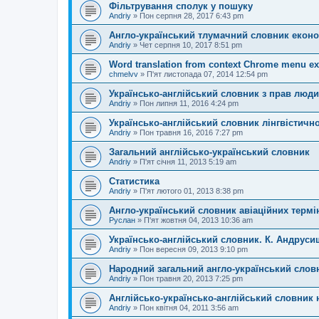
Фільтрування сполук у пошуку
Andriy
»
Пон серпня 28, 2017 6:43 pm
Англо-український тлумачний словник еконо
Andriy
»
Чет серпня 10, 2017 8:51 pm
Word translation from context Chrome menu ex
chmelvv
»
П'ят листопада 07, 2014 12:54 pm
Українсько-англійський словник з прав люд
Andriy
»
Пон липня 11, 2016 4:24 pm
Українсько-англійський словник лінгвістично
Andriy
»
Пон травня 16, 2016 7:27 pm
Загальний англійсько-український словник
Andriy
»
П'ят січня 11, 2013 5:19 am
Статистика
Andriy
»
П'ят лютого 01, 2013 8:38 pm
Англо-український словник авіаційних термі
Руслан
»
П'ят жовтня 04, 2013 10:36 am
Українсько-англійський словник. К. Андруси
Andriy
»
Пон вересня 09, 2013 9:10 pm
Народний загальний англо-український слов
Andriy
»
Пон травня 20, 2013 7:25 pm
Англійсько-українсько-англійський словник 
Andriy
»
Пон квітня 04, 2011 3:56 am