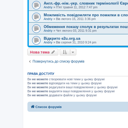
Англ.-фр.-нім.-укр. словник термінології Єв
Andriy
»
П'ят травня 11, 2012 7:47 pm
Можливість повідомляти про помилки в слов
Andriy
»
Вів лютого 15, 2011 3:36 pm
Обмеження показу сполук в результатах пош
Andriy
»
Чет лютого 03, 2011 9:31 pm
Відкрито e2u.org.ua
Andriy
»
Вів серпня 31, 2010 9:24 pm
Нова тема
Повернутись до списку форумів
ПРАВА ДОСТУПУ
Ви
не можете
створювати нові теми у цьому форумі
Ви
не можете
відповідати на теми у цьому форумі
Ви
не можете
редагувати ваші повідомлення у цьому форумі
Ви
не можете
видаляти ваші повідомлення у цьому форумі
Ви
не можете
додавати файли у цьому форумі
Список форумів