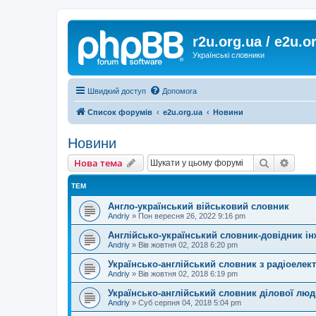
r2u.org.ua / e2u.o
Українські словники
Швидкий доступ
Допомога
Список форумів
e2u.org.ua
Новини
Новини
Пошук
Розш
Нова тема
ТЕМ
Англо-український військовий словник
Andriy
»
Пон вересня 26, 2022 9:16 pm
Англійсько-український словник-довідник ін
Andriy
»
Вів жовтня 02, 2018 6:20 pm
Українсько-англійський словник з радіоелек
Andriy
»
Вів жовтня 02, 2018 6:19 pm
Українсько-англійський словник ділової лю
Andriy
»
Суб серпня 04, 2018 5:04 pm