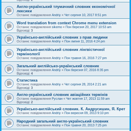
Англо-український тлумачний словник економічної
лексики
Останнє повідомлення
Andriy
«
Чет серпня 10, 2017 8:51 pm
Word translation from context Chrome menu extension
Останнє повідомлення
sikemo
«
Пон березня 20, 2017 10:53 am
Відповіді:
3
Українсько-англійський словник з прав людини
Останнє повідомлення
Andriy
«
Пон липня 11, 2016 4:24 pm
Українсько-англійський словник лінгвістичної
термінології
Останнє повідомлення
Andriy
«
Пон травня 16, 2016 7:27 pm
Загальний англійсько-український словник
Останнє повідомлення
Andriy
«
Пон березня 07, 2016 8:35 pm
Відповіді:
4
Статистика
Останнє повідомлення
Andriy
«
Чет серпня 28, 2014 2:21 am
Відповіді:
3
Англо-український словник авіаційних термінів
Останнє повідомлення
Руслан
«
Чет жовтня 17, 2013 11:59 am
Відповіді:
2
Українсько-англійський словник. К. Андрусишин, Я. Крет
Останнє повідомлення
Andriy
«
Пон вересня 09, 2013 9:10 pm
Народний загальний англо-український словник
Останнє повідомлення
Andriy
«
Пон травня 20, 2013 7:25 pm