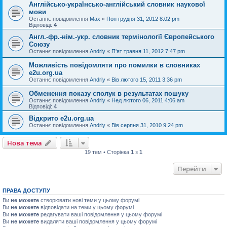
Англійсько-українсько-англійський словник наукової
мови
Останнє повідомлення
Max
«
Пон грудня 31, 2012 8:02 pm
Відповіді:
4
Англ.-фр.-нім.-укр. словник термінології Європейського
Союзу
Останнє повідомлення
Andriy
«
П'ят травня 11, 2012 7:47 pm
Можливість повідомляти про помилки в словниках
e2u.org.ua
Останнє повідомлення
Andriy
«
Вів лютого 15, 2011 3:36 pm
Обмеження показу сполук в результатах пошуку
Останнє повідомлення
Andriy
«
Нед лютого 06, 2011 4:06 am
Відповіді:
4
Відкрито e2u.org.ua
Останнє повідомлення
Andriy
«
Вів серпня 31, 2010 9:24 pm
Нова тема
19 тем • Сторінка
1
з
1
Перейти
ПРАВА ДОСТУПУ
Ви
не можете
створювати нові теми у цьому форумі
Ви
не можете
відповідати на теми у цьому форумі
Ви
не можете
редагувати ваші повідомлення у цьому форумі
Ви
не можете
видаляти ваші повідомлення у цьому форумі