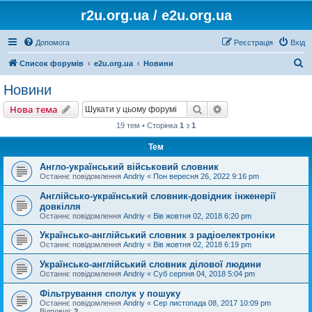
r2u.org.ua / e2u.org.ua
Допомога
Реєстрація
Вхід
П
Список форумів
e2u.org.ua
Новини
о
Новини
ш
Пошук
Розширений пошу
Нова тема
у
19 тем • Сторінка
1
з
1
к
Тем
Англо-український військовий словник
Останнє повідомлення
Andriy
«
Пон вересня 26, 2022 9:16 pm
Англійсько-український словник-довідник інженерії
довкілля
Останнє повідомлення
Andriy
«
Вів жовтня 02, 2018 6:20 pm
Українсько-англійський словник з радіоелектроніки
Останнє повідомлення
Andriy
«
Вів жовтня 02, 2018 6:19 pm
Українсько-англійський словник ділової людини
Останнє повідомлення
Andriy
«
Суб серпня 04, 2018 5:04 pm
Фільтрування сполук у пошуку
Останнє повідомлення
Andriy
«
Сер листопада 08, 2017 10:09 pm
Відповіді:
2