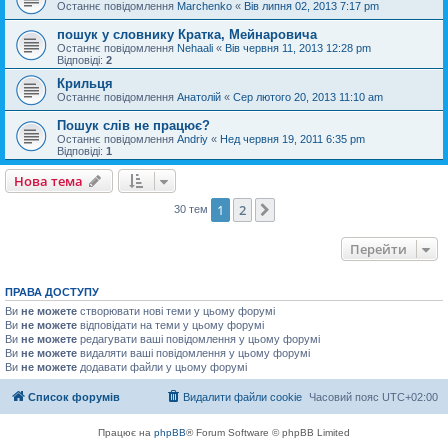
Останнє повідомлення
Marchenko
«
Вів липня 02, 2013 7:17 pm
пошук у словнику Кратка, Мейнаровича
Останнє повідомлення
Nehaali
«
Вів червня 11, 2013 12:28 pm
Відповіді:
2
Крильця
Останнє повідомлення
Анатолій
«
Сер лютого 20, 2013 11:10 am
Пошук слів не працює?
Останнє повідомлення
Andriy
«
Нед червня 19, 2011 6:35 pm
Відповіді:
1
Нова тема
1
2
Далі
30 тем
Перейти
ПРАВА ДОСТУПУ
Ви
не можете
створювати нові теми у цьому форумі
Ви
не можете
відповідати на теми у цьому форумі
Ви
не можете
редагувати ваші повідомлення у цьому форумі
Ви
не можете
видаляти ваші повідомлення у цьому форумі
Ви
не можете
додавати файли у цьому форумі
Список форумів
Видалити файли cookie
Часовий пояс
UTC+02:00
Працює на
phpBB
® Forum Software © phpBB Limited