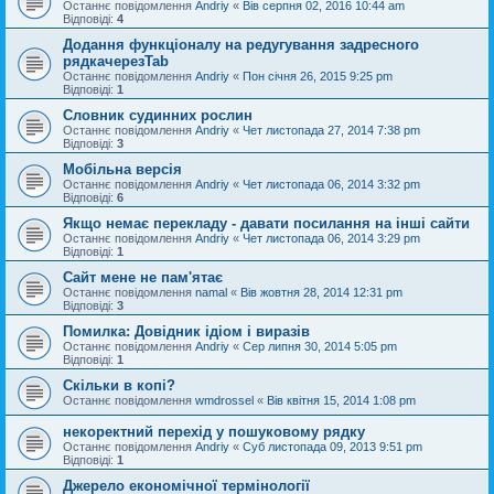
Останнє повідомлення
Andriy
«
Вів серпня 02, 2016 10:44 am
Відповіді:
4
Додання функціоналу на редугування задресного
рядкачерезTab
Останнє повідомлення
Andriy
«
Пон січня 26, 2015 9:25 pm
Відповіді:
1
Словник судинних рослин
Останнє повідомлення
Andriy
«
Чет листопада 27, 2014 7:38 pm
Відповіді:
3
Мобільна версія
Останнє повідомлення
Andriy
«
Чет листопада 06, 2014 3:32 pm
Відповіді:
6
Якщо немає перекладу - давати посилання на інші сайти
Останнє повідомлення
Andriy
«
Чет листопада 06, 2014 3:29 pm
Відповіді:
1
Сайт мене не пам'ятає
Останнє повідомлення
namal
«
Вів жовтня 28, 2014 12:31 pm
Відповіді:
3
Помилка: Довідник ідіом і виразів
Останнє повідомлення
Andriy
«
Сер липня 30, 2014 5:05 pm
Відповіді:
1
Скільки в копі?
Останнє повідомлення
wmdrossel
«
Вів квітня 15, 2014 1:08 pm
некоректний перехід у пошуковому рядку
Останнє повідомлення
Andriy
«
Суб листопада 09, 2013 9:51 pm
Відповіді:
1
Джерело економічної термінології