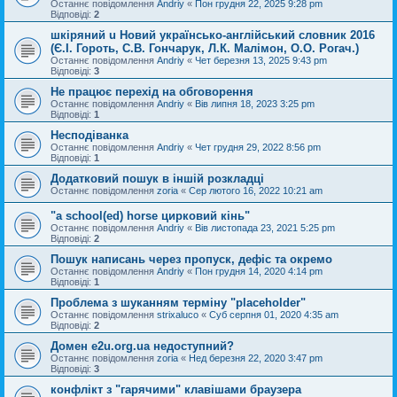
Останнє повідомлення
Andriy
«
Пон грудня 22, 2025 9:28 pm
Відповіді:
2
шкіряний u Новий українсько-англійський словник 2016
(Є.І. Гороть, С.В. Гончарук, Л.К. Малімон, О.О. Рогач.)
Останнє повідомлення
Andriy
«
Чет березня 13, 2025 9:43 pm
Відповіді:
3
Не працює перехід на обговорення
Останнє повідомлення
Andriy
«
Вів липня 18, 2023 3:25 pm
Відповіді:
1
Несподіванка
Останнє повідомлення
Andriy
«
Чет грудня 29, 2022 8:56 pm
Відповіді:
1
Додатковий пошук в іншій розкладці
Останнє повідомлення
zoria
«
Сер лютого 16, 2022 10:21 am
"a school(ed) horse цирковий кінь"
Останнє повідомлення
Andriy
«
Вів листопада 23, 2021 5:25 pm
Відповіді:
2
Пошук написань через пропуск, дефіс та окремо
Останнє повідомлення
Andriy
«
Пон грудня 14, 2020 4:14 pm
Відповіді:
1
Проблема з шуканням терміну "placeholder"
Останнє повідомлення
strixaluco
«
Суб серпня 01, 2020 4:35 am
Відповіді:
2
Домен e2u.org.ua недоступний?
Останнє повідомлення
zoria
«
Нед березня 22, 2020 3:47 pm
Відповіді:
3
конфлікт з "гарячими" клавішами браузера