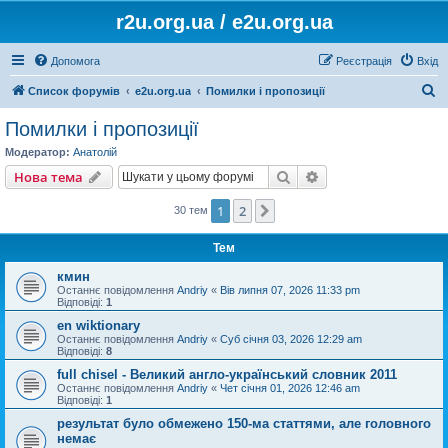
r2u.org.ua / e2u.org.ua
Допомога
Реєстрація
Вхід
П
Список форумів
e2u.org.ua
Помилки і пропозиції
о
Помилки і пропозиції
ш
Модератор:
Анатолій
у
Пошук
Розширений пошу
Нова тема
к
1
2
Далі
30 тем
Тем
кмин
Останнє повідомлення
Andriy
«
Вів липня 07, 2026 11:33 pm
Відповіді:
1
en wiktionary
Останнє повідомлення
Andriy
«
Суб січня 03, 2026 12:29 am
Відповіді:
8
full chisel - Великий англо-український словник 2011
Останнє повідомлення
Andriy
«
Чет січня 01, 2026 12:46 am
Відповіді:
1
результат було обмежено 150-ма статтями, але головного
немає