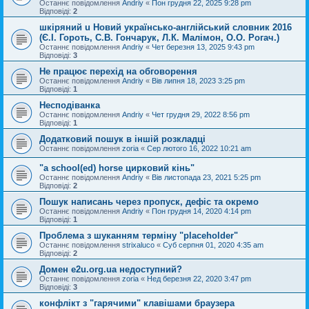
Останнє повідомлення
Andriy
«
Пон грудня 22, 2025 9:28 pm
Відповіді:
2
шкіряний u Новий українсько-англійський словник 2016
(Є.І. Гороть, С.В. Гончарук, Л.К. Малімон, О.О. Рогач.)
Останнє повідомлення
Andriy
«
Чет березня 13, 2025 9:43 pm
Відповіді:
3
Не працює перехід на обговорення
Останнє повідомлення
Andriy
«
Вів липня 18, 2023 3:25 pm
Відповіді:
1
Несподіванка
Останнє повідомлення
Andriy
«
Чет грудня 29, 2022 8:56 pm
Відповіді:
1
Додатковий пошук в іншій розкладці
Останнє повідомлення
zoria
«
Сер лютого 16, 2022 10:21 am
"a school(ed) horse цирковий кінь"
Останнє повідомлення
Andriy
«
Вів листопада 23, 2021 5:25 pm
Відповіді:
2
Пошук написань через пропуск, дефіс та окремо
Останнє повідомлення
Andriy
«
Пон грудня 14, 2020 4:14 pm
Відповіді:
1
Проблема з шуканням терміну "placeholder"
Останнє повідомлення
strixaluco
«
Суб серпня 01, 2020 4:35 am
Відповіді:
2
Домен e2u.org.ua недоступний?
Останнє повідомлення
zoria
«
Нед березня 22, 2020 3:47 pm
Відповіді:
3
конфлікт з "гарячими" клавішами браузера