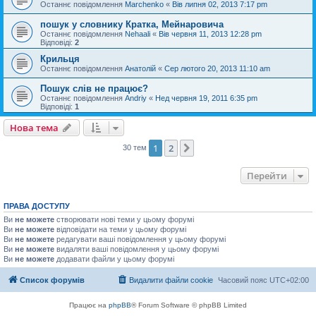
Останнє повідомлення
Marchenko
«
Вів липня 02, 2013 7:17 pm
пошук у словнику Кратка, Мейнаровича
Останнє повідомлення
Nehaali
«
Вів червня 11, 2013 12:28 pm
Відповіді:
2
Крильця
Останнє повідомлення
Анатолій
«
Сер лютого 20, 2013 11:10 am
Пошук слів не працює?
Останнє повідомлення
Andriy
«
Нед червня 19, 2011 6:35 pm
Відповіді:
1
Нова тема
1
2
Далі
30 тем
Перейти
ПРАВА ДОСТУПУ
Ви
не можете
створювати нові теми у цьому форумі
Ви
не можете
відповідати на теми у цьому форумі
Ви
не можете
редагувати ваші повідомлення у цьому форумі
Ви
не можете
видаляти ваші повідомлення у цьому форумі
Ви
не можете
додавати файли у цьому форумі
Список форумів
Видалити файли cookie
Часовий пояс
UTC+02:00
Працює на
phpBB
® Forum Software © phpBB Limited