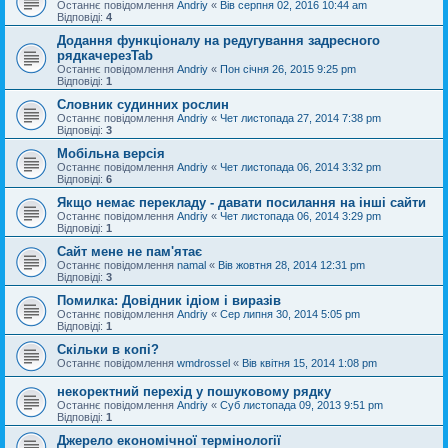
Останнє повідомлення
Andriy
«
Вів серпня 02, 2016 10:44 am
Відповіді:
4
Додання функціоналу на редугування задресного
рядкачерезTab
Останнє повідомлення
Andriy
«
Пон січня 26, 2015 9:25 pm
Відповіді:
1
Словник судинних рослин
Останнє повідомлення
Andriy
«
Чет листопада 27, 2014 7:38 pm
Відповіді:
3
Мобільна версія
Останнє повідомлення
Andriy
«
Чет листопада 06, 2014 3:32 pm
Відповіді:
6
Якщо немає перекладу - давати посилання на інші сайти
Останнє повідомлення
Andriy
«
Чет листопада 06, 2014 3:29 pm
Відповіді:
1
Сайт мене не пам'ятає
Останнє повідомлення
namal
«
Вів жовтня 28, 2014 12:31 pm
Відповіді:
3
Помилка: Довідник ідіом і виразів
Останнє повідомлення
Andriy
«
Сер липня 30, 2014 5:05 pm
Відповіді:
1
Скільки в копі?
Останнє повідомлення
wmdrossel
«
Вів квітня 15, 2014 1:08 pm
некоректний перехід у пошуковому рядку
Останнє повідомлення
Andriy
«
Суб листопада 09, 2013 9:51 pm
Відповіді:
1
Джерело економічної термінології