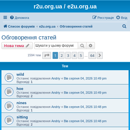
r2u.org.ua / e2u.org.ua
Допомога
Реєстрація
Вхід
П
Список форумів
e2u.org.ua
Обговорення статей
о
Обговорення статей
ш
Пошук
Розширений пошу
Нова тема
у
к
Сторінка
1
з
64
1
2
3
4
5
64
Далі
1594 тем
…
Тем
wild
Останнє повідомлення
Andriy
«
Вів серпня 04, 2026 10:49 pm
Відповіді:
1
hoe
Останнє повідомлення
Andriy
«
Вів серпня 04, 2026 10:49 pm
Відповіді:
2
nines
Останнє повідомлення
Andriy
«
Вів серпня 04, 2026 10:48 pm
Відповіді:
1
sitting
Останнє повідомлення
Andriy
«
Вів серпня 04, 2026 10:48 pm
Відповіді:
2