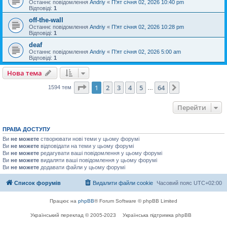
Останнє повідомлення
Andriy
«
П'ят січня 02, 2026 10:40 pm
Відповіді:
1
off-the-wall
Останнє повідомлення
Andriy
«
П'ят січня 02, 2026 10:28 pm
Відповіді:
1
deaf
Останнє повідомлення
Andriy
«
П'ят січня 02, 2026 5:00 am
Відповіді:
1
Нова тема
Сторінка
1
з
64
1
2
3
4
5
64
Далі
1594 тем
…
Перейти
ПРАВА ДОСТУПУ
Ви
не можете
створювати нові теми у цьому форумі
Ви
не можете
відповідати на теми у цьому форумі
Ви
не можете
редагувати ваші повідомлення у цьому форумі
Ви
не можете
видаляти ваші повідомлення у цьому форумі
Ви
не можете
додавати файли у цьому форумі
Список форумів
Видалити файли cookie
Часовий пояс
UTC+02:00
Працює на
phpBB
® Forum Software © phpBB Limited
Український переклад © 2005-2023
Українська підтримка phpBB