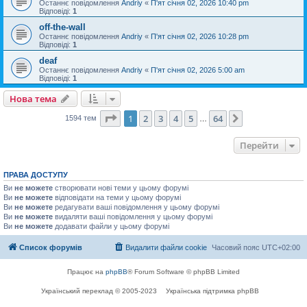
Останнє повідомлення
Andriy
«
П'ят січня 02, 2026 10:40 pm
Відповіді:
1
off-the-wall
Останнє повідомлення
Andriy
«
П'ят січня 02, 2026 10:28 pm
Відповіді:
1
deaf
Останнє повідомлення
Andriy
«
П'ят січня 02, 2026 5:00 am
Відповіді:
1
Нова тема
Сторінка
1
з
64
1
2
3
4
5
64
Далі
1594 тем
…
Перейти
ПРАВА ДОСТУПУ
Ви
не можете
створювати нові теми у цьому форумі
Ви
не можете
відповідати на теми у цьому форумі
Ви
не можете
редагувати ваші повідомлення у цьому форумі
Ви
не можете
видаляти ваші повідомлення у цьому форумі
Ви
не можете
додавати файли у цьому форумі
Список форумів
Видалити файли cookie
Часовий пояс
UTC+02:00
Працює на
phpBB
® Forum Software © phpBB Limited
Український переклад © 2005-2023
Українська підтримка phpBB