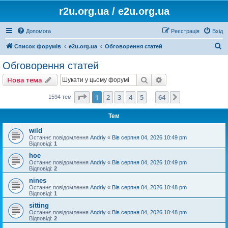
r2u.org.ua / e2u.org.ua
Допомога
Реєстрація
Вхід
П
Список форумів
e2u.org.ua
Обговорення статей
о
Обговорення статей
ш
Пошук
Розширений пошу
Нова тема
у
к
Сторінка
1
з
64
1
2
3
4
5
64
Далі
1594 тем
…
Тем
wild
Останнє повідомлення
Andriy
«
Вів серпня 04, 2026 10:49 pm
Відповіді:
1
hoe
Останнє повідомлення
Andriy
«
Вів серпня 04, 2026 10:49 pm
Відповіді:
2
nines
Останнє повідомлення
Andriy
«
Вів серпня 04, 2026 10:48 pm
Відповіді:
1
sitting
Останнє повідомлення
Andriy
«
Вів серпня 04, 2026 10:48 pm
Відповіді:
2