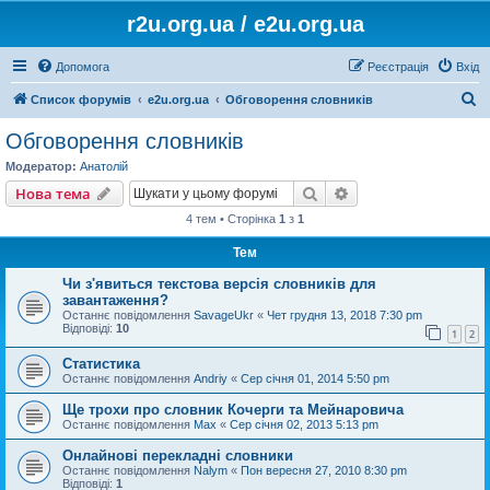
r2u.org.ua / e2u.org.ua
Допомога
Реєстрація
Вхід
П
Список форумів
e2u.org.ua
Обговорення словників
о
Обговорення словників
ш
Модератор:
Анатолій
у
Пошук
Розширений пошу
Нова тема
к
4 тем • Сторінка
1
з
1
Тем
Чи з'явиться текстова версія словників для
завантаження?
Останнє повідомлення
SavageUkr
«
Чет грудня 13, 2018 7:30 pm
Відповіді:
10
1
2
Статистика
Останнє повідомлення
Andriy
«
Сер січня 01, 2014 5:50 pm
Ще трохи про словник Кочерги та Мейнаровича
Останнє повідомлення
Max
«
Сер січня 02, 2013 5:13 pm
Онлайнові перекладні словники
Останнє повідомлення
Nalym
«
Пон вересня 27, 2010 8:30 pm
Відповіді:
1