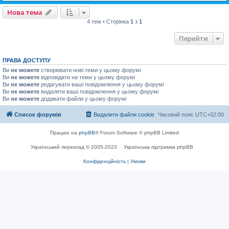
Нова тема
4 тем • Сторінка
1
з
1
Перейти
ПРАВА ДОСТУПУ
Ви
не можете
створювати нові теми у цьому форумі
Ви
не можете
відповідати на теми у цьому форумі
Ви
не можете
редагувати ваші повідомлення у цьому форумі
Ви
не можете
видаляти ваші повідомлення у цьому форумі
Ви
не можете
додавати файли у цьому форумі
Список форумів
Видалити файли cookie
Часовий пояс
UTC+02:00
Працює на
phpBB
® Forum Software © phpBB Limited
Український переклад © 2005-2023
Українська підтримка phpBB
Конфіденційність
|
Умови