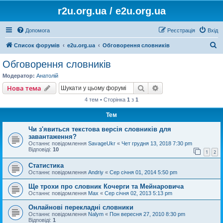
r2u.org.ua / e2u.org.ua
Допомога
Реєстрація
Вхід
П
Список форумів
e2u.org.ua
Обговорення словників
о
Обговорення словників
ш
Модератор:
Анатолій
у
Пошук
Розширений пошу
Нова тема
к
4 тем • Сторінка
1
з
1
Тем
Чи з'явиться текстова версія словників для
завантаження?
Останнє повідомлення
SavageUkr
«
Чет грудня 13, 2018 7:30 pm
Відповіді:
10
1
2
Статистика
Останнє повідомлення
Andriy
«
Сер січня 01, 2014 5:50 pm
Ще трохи про словник Кочерги та Мейнаровича
Останнє повідомлення
Max
«
Сер січня 02, 2013 5:13 pm
Онлайнові перекладні словники
Останнє повідомлення
Nalym
«
Пон вересня 27, 2010 8:30 pm
Відповіді:
1