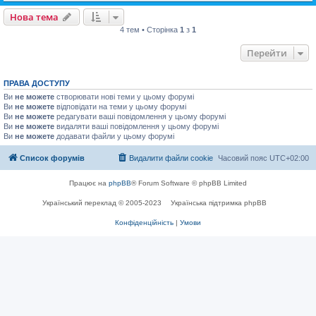
Нова тема
4 тем • Сторінка
1
з
1
Перейти
ПРАВА ДОСТУПУ
Ви
не можете
створювати нові теми у цьому форумі
Ви
не можете
відповідати на теми у цьому форумі
Ви
не можете
редагувати ваші повідомлення у цьому форумі
Ви
не можете
видаляти ваші повідомлення у цьому форумі
Ви
не можете
додавати файли у цьому форумі
Список форумів
Видалити файли cookie
Часовий пояс
UTC+02:00
Працює на
phpBB
® Forum Software © phpBB Limited
Український переклад © 2005-2023
Українська підтримка phpBB
Конфіденційність
|
Умови