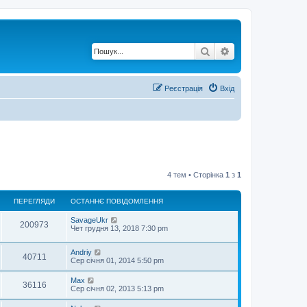
Пошук
Розширений по
Реєстрація
Вхід
4 тем • Сторінка
1
з
1
ПЕРЕГЛЯДИ
ОСТАННЄ ПОВІДОМЛЕННЯ
О
SavageUkr
П
200973
с
Чет грудня 13, 2018 7:30 pm
т
е
а
О
Andriy
н
П
40711
р
с
Сер січня 01, 2014 5:50 pm
н
т
є
е
а
е
п
О
Max
П
36116
н
о
с
Сер січня 02, 2013 5:13 pm
р
н
в
г
т
є
е
і
а