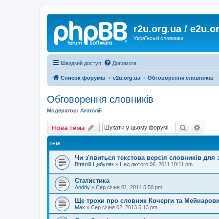
r2u.org.ua / e2u.o
Українські словники
Швидкий доступ
Допомога
Список форумів
e2u.org.ua
Обговорення словників
Обговорення словників
Модератор:
Анатолій
Пошук
Розш
Нова тема
ТЕМ
Чи з'явиться текстова версія словників для
Віталій Цибуляк
»
Нед лютого 06, 2011 10:11 pm
Статистика
Andriy
»
Сер січня 01, 2014 5:50 pm
Ще трохи про словник Кочерги та Мейнаров
Max
»
Сер січня 02, 2013 5:13 pm