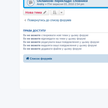
Онлайнові перекладні словники
Andriy
»
П'ят вересня 03, 2010 2:54 pm
Нова тема
Повернутись до списку форумів
ПРАВА ДОСТУПУ
Ви
не можете
створювати нові теми у цьому форумі
Ви
не можете
відповідати на теми у цьому форумі
Ви
не можете
редагувати ваші повідомлення у цьому форумі
Ви
не можете
видаляти ваші повідомлення у цьому форумі
Ви
не можете
додавати файли у цьому форумі
Список форумів