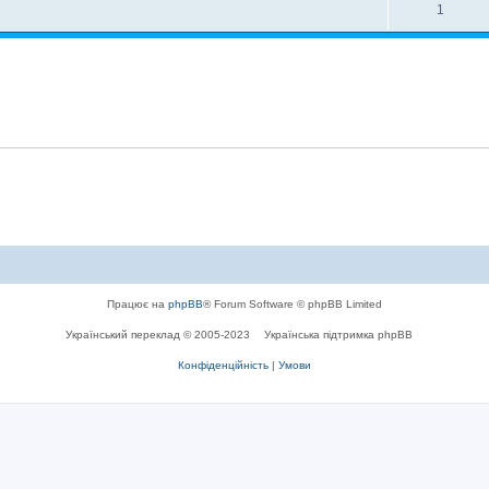
п
В
1
в
д
о
і
і
п
в
д
д
о
і
п
і
в
д
о
і
і
в
д
і
і
д
і
Працює на
phpBB
® Forum Software © phpBB Limited
Український переклад © 2005-2023
Українська підтримка phpBB
Конфіденційність
|
Умови