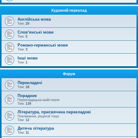
Художній переклад
Англійська мова
Тем:
29
Слов’янські мови
Тем:
5
Романо-германські мови
Тем:
3
Інші мови
Тем:
1
Форум
Перекладачі
Тем:
18
Порадник
Перекладацька майстерня
Тем:
139
Література, присвячена перекладові
Покликання, рецензії тощо
Тем:
12
Дитяча література
Тем:
11