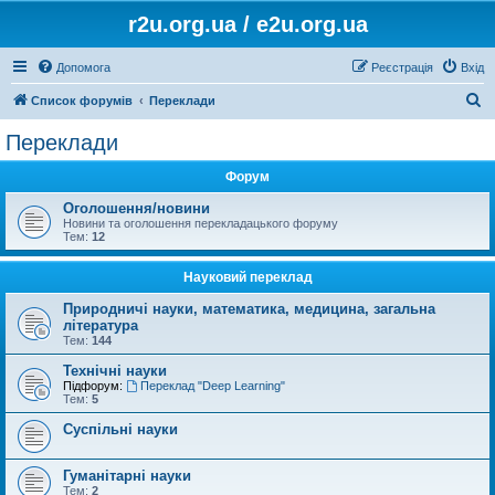
r2u.org.ua / e2u.org.ua
Допомога
Реєстрація
Вхід
П
Список форумів
Переклади
о
Переклади
ш
Форум
у
к
Оголошення/новини
Новини та оголошення перекладацького форуму
Тем:
12
Науковий переклад
Природничі науки, математика, медицина, загальна
література
Тем:
144
Технічні науки
Підфорум:
Переклад "Deep Learning"
Тем:
5
Суспільні науки
Гуманітарні науки
Тем:
2