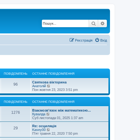
Пошук
Розширений по
Реєстрація
Вхід
ПОВІДОМЛЕНЬ
ОСТАННЄ ПОВІДОМЛЕННЯ
О
Святкова вікторина
П
96
с
П
Анатолій
т
е
Пон жовтня 23, 2023 3:51 pm
о
а
р
н
е
в
н
г
ПОВІДОМЛЕНЬ
ОСТАННЄ ПОВІДОМЛЕННЯ
є
л
і
п
я
О
Взаємозв'язок між математикою…
П
о
н
1276
с
П
Кувалда
в
у
д
т
е
Суб листопада 01, 2025 1:37 am
і
т
о
а
р
д
и
о
н
е
О
Re: осциляція
о
о
П
29
в
н
г
с
П
Kasey00
м
с
м
є
л
т
е
П'ят травня 22, 2020 7:50 pm
л
т
о
і
п
я
а
р
е
а
о
н