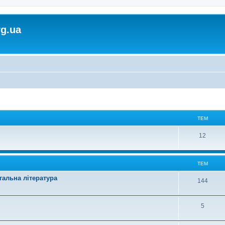
rg.ua
ТЕМ
Т
12
е
м
ТЕМ
гальна література
Т
144
е
Т
5
м
е