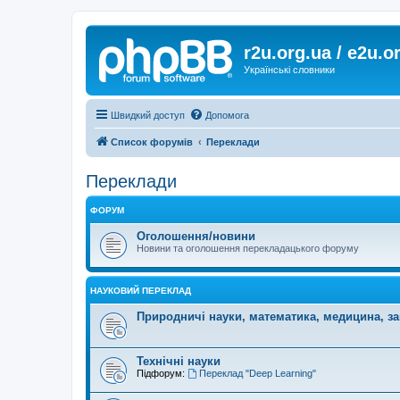
r2u.org.ua / e2u.o
Українські словники
Швидкий доступ
Допомога
Список форумів
Переклади
Переклади
ФОРУМ
Оголошення/новини
Новини та оголошення перекладацького форуму
НАУКОВИЙ ПЕРЕКЛАД
Природничі науки, математика, медицина, за
Технічні науки
Підфорум:
Переклад "Deep Learning"