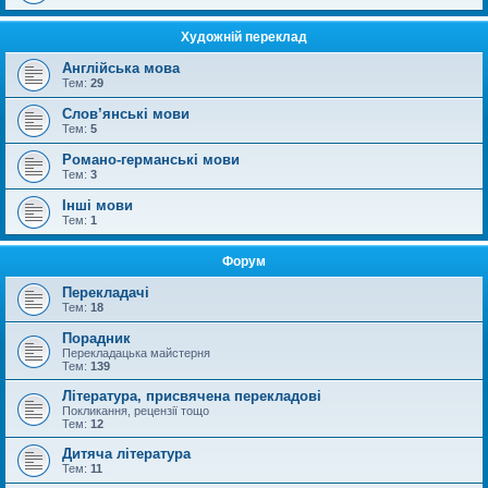
Художній переклад
Англійська мова
Тем:
29
Слов’янські мови
Тем:
5
Романо-германські мови
Тем:
3
Інші мови
Тем:
1
Форум
Перекладачі
Тем:
18
Порадник
Перекладацька майстерня
Тем:
139
Література, присвячена перекладові
Покликання, рецензії тощо
Тем:
12
Дитяча література
Тем:
11