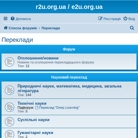
r2u.org.ua / e2u.org.ua
Допомога
Реєстрація
Вхід
П
Список форумів
Переклади
о
Переклади
ш
Форум
у
к
Оголошення/новини
Новини та оголошення перекладацького форуму
Тем:
12
Науковий переклад
Природничі науки, математика, медицина, загальна
література
Тем:
144
Технічні науки
Підфорум:
Переклад "Deep Learning"
Тем:
5
Суспільні науки
Гуманітарні науки
Тем:
2