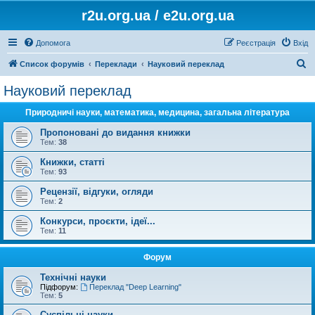
r2u.org.ua / e2u.org.ua
Допомога
Реєстрація
Вхід
П
Список форумів
Переклади
Науковий переклад
о
Науковий переклад
ш
Природничі науки, математика, медицина, загальна література
у
к
Пропоновані до видання книжки
Тем:
38
Книжки, статті
Тем:
93
Рецензії, відгуки, огляди
Тем:
2
Конкурси, проєкти, ідеї...
Тем:
11
Форум
Технічні науки
Підфорум:
Переклад "Deep Learning"
Тем:
5
Суспільні науки