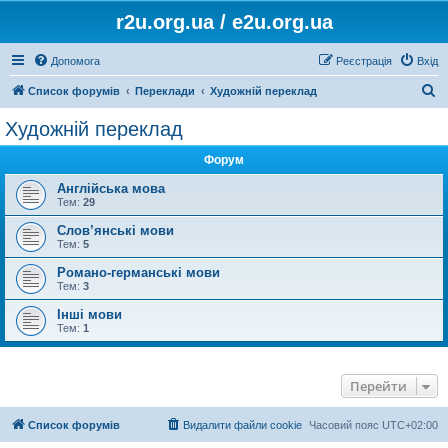
r2u.org.ua / e2u.org.ua
Допомога
Реєстрація
Вхід
П
Список форумів
Переклади
Художній переклад
о
Художній переклад
ш
Форум
у
к
Англійська мова
Тем:
29
Слов’янські мови
Тем:
5
Романо-германські мови
Тем:
3
Інші мови
Тем:
1
Перейти
Список форумів
Видалити файли cookie
Часовий пояс
UTC+02:00