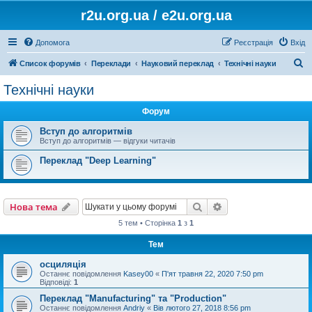
r2u.org.ua / e2u.org.ua
Допомога
Реєстрація
Вхід
П
Список форумів
Переклади
Науковий переклад
Технічні науки
о
Технічні науки
ш
Форум
у
к
Вступ до алгоритмів
Вступ до алгоритмів — відгуки читачів
Переклад "Deep Learning"
Пошук
Розширений пошу
Нова тема
5 тем • Сторінка
1
з
1
Тем
осциляція
Останнє повідомлення
Kasey00
«
П'ят травня 22, 2020 7:50 pm
Відповіді:
1
Переклад "Manufacturing" та "Production"
Останнє повідомлення
Andriy
«
Вів лютого 27, 2018 8:56 pm