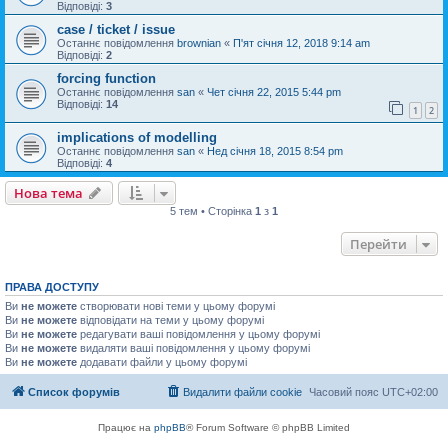
Відповіді:
3
case / ticket / issue
Останнє повідомлення
brownian
«
П'ят січня 12, 2018 9:14 am
Відповіді:
2
forcing function
Останнє повідомлення
san
«
Чет січня 22, 2015 5:44 pm
Відповіді:
14
1
2
implications of modelling
Останнє повідомлення
san
«
Нед січня 18, 2015 8:54 pm
Відповіді:
4
Нова тема
5 тем • Сторінка
1
з
1
Перейти
ПРАВА ДОСТУПУ
Ви
не можете
створювати нові теми у цьому форумі
Ви
не можете
відповідати на теми у цьому форумі
Ви
не можете
редагувати ваші повідомлення у цьому форумі
Ви
не можете
видаляти ваші повідомлення у цьому форумі
Ви
не можете
додавати файли у цьому форумі
Список форумів
Видалити файли cookie
Часовий пояс
UTC+02:00
Працює на
phpBB
® Forum Software © phpBB Limited