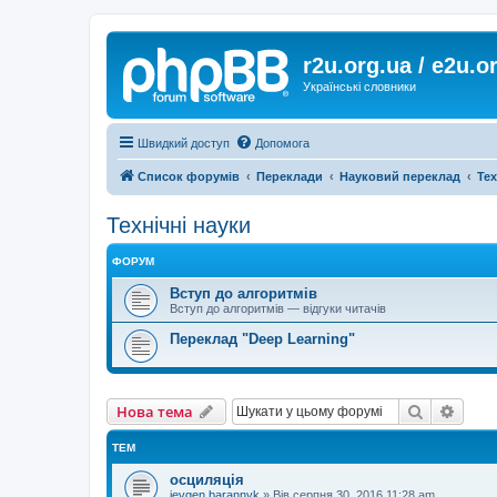
r2u.org.ua / e2u.o
Українські словники
Швидкий доступ
Допомога
Список форумів
Переклади
Науковий переклад
Тех
Технічні науки
ФОРУМ
Вступ до алгоритмів
Вступ до алгоритмів — відгуки читачів
Переклад "Deep Learning"
Пошук
Розш
Нова тема
ТЕМ
осциляція
ievgen.barannyk
»
Вів серпня 30, 2016 11:28 am