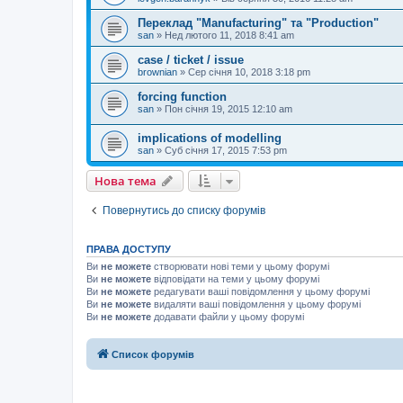
Переклад "Manufacturing" та "Production"
san
»
Нед лютого 11, 2018 8:41 am
case / ticket / issue
brownian
»
Сер січня 10, 2018 3:18 pm
forcing function
san
»
Пон січня 19, 2015 12:10 am
implications of modelling
san
»
Суб січня 17, 2015 7:53 pm
Нова тема
Повернутись до списку форумів
ПРАВА ДОСТУПУ
Ви
не можете
створювати нові теми у цьому форумі
Ви
не можете
відповідати на теми у цьому форумі
Ви
не можете
редагувати ваші повідомлення у цьому форумі
Ви
не можете
видаляти ваші повідомлення у цьому форумі
Ви
не можете
додавати файли у цьому форумі
Список форумів