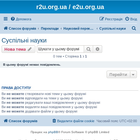
r2u.org.ua / e2u.org.ua
Допомога
Реєстрація
Вхід
П
Список форумів
Переклади
Науковий переклад
Суспільні науки
о
Суспільні науки
ш
Пошук
Розширений пошу
Нова тема
у
0 тем • Сторінка
1
з
1
к
В цьому форумі немає повідомлень.
Перейти
ПРАВА ДОСТУПУ
Ви
не можете
створювати нові теми у цьому форумі
Ви
не можете
відповідати на теми у цьому форумі
Ви
не можете
редагувати ваші повідомлення у цьому форумі
Ви
не можете
видаляти ваші повідомлення у цьому форумі
Ви
не можете
додавати файли у цьому форумі
Список форумів
Видалити файли cookie
Часовий пояс
UTC+02:00
Працює на
phpBB
® Forum Software © phpBB Limited