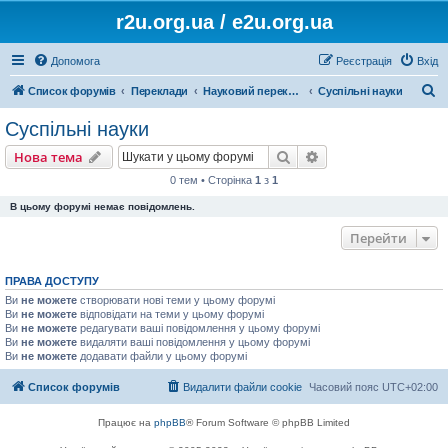
r2u.org.ua / e2u.org.ua
Допомога
Реєстрація
Вхід
П
Список форумів
Переклади
Науковий переклад
Суспільні науки
о
Суспільні науки
ш
Пошук
Розширений пошу
Нова тема
у
0 тем • Сторінка
1
з
1
к
В цьому форумі немає повідомлень.
Перейти
ПРАВА ДОСТУПУ
Ви
не можете
створювати нові теми у цьому форумі
Ви
не можете
відповідати на теми у цьому форумі
Ви
не можете
редагувати ваші повідомлення у цьому форумі
Ви
не можете
видаляти ваші повідомлення у цьому форумі
Ви
не можете
додавати файли у цьому форумі
Список форумів
Видалити файли cookie
Часовий пояс
UTC+02:00
Працює на
phpBB
® Forum Software © phpBB Limited