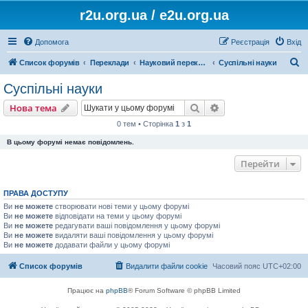
r2u.org.ua / e2u.org.ua
Допомога
Реєстрація
Вхід
П
Список форумів
Переклади
Науковий переклад
Суспільні науки
о
Суспільні науки
ш
Пошук
Розширений пошу
Нова тема
у
0 тем • Сторінка
1
з
1
к
В цьому форумі немає повідомлень.
Перейти
ПРАВА ДОСТУПУ
Ви
не можете
створювати нові теми у цьому форумі
Ви
не можете
відповідати на теми у цьому форумі
Ви
не можете
редагувати ваші повідомлення у цьому форумі
Ви
не можете
видаляти ваші повідомлення у цьому форумі
Ви
не можете
додавати файли у цьому форумі
Список форумів
Видалити файли cookie
Часовий пояс
UTC+02:00
Працює на
phpBB
® Forum Software © phpBB Limited