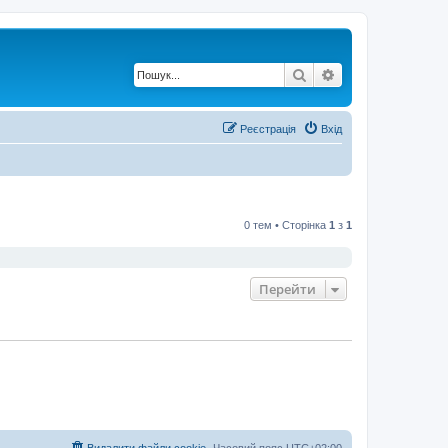
Пошук
Розширений по
Реєстрація
Вхід
0 тем • Сторінка
1
з
1
Перейти