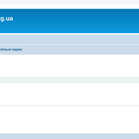
rg.ua
пільні науки
ирений пошук