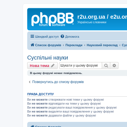
r2u.org.ua / e2u.o
Українські словники
Швидкий доступ
Допомога
Список форумів
Переклади
Науковий переклад
Сус
Суспільні науки
Пошук
Розш
Нова тема
В цьому форумі немає повідомлень.
Повернутись до списку форумів
ПРАВА ДОСТУПУ
Ви
не можете
створювати нові теми у цьому форумі
Ви
не можете
відповідати на теми у цьому форумі
Ви
не можете
редагувати ваші повідомлення у цьому форумі
Ви
не можете
видаляти ваші повідомлення у цьому форумі
Ви
не можете
додавати файли у цьому форумі