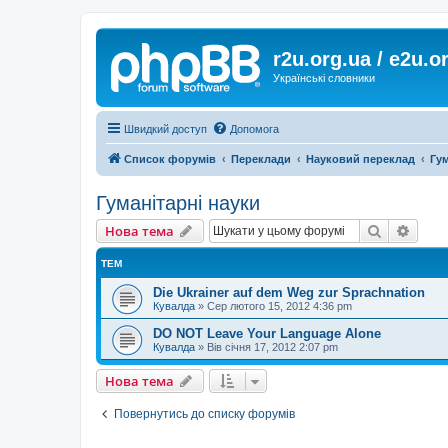
r2u.org.ua / e2u.o
Українські словники
Швидкий доступ
Допомога
Список форумів
Переклади
Науковий переклад
Гум
Гуманітарні науки
Пошук
Розш
Нова тема
ТЕМ
Die Ukrainer auf dem Weg zur Sprachnation
Кувалда
»
Сер лютого 15, 2012 4:36 pm
DO NOT Leave Your Language Alone
Кувалда
»
Вів січня 17, 2012 2:07 pm
Нова тема
Повернутись до списку форумів