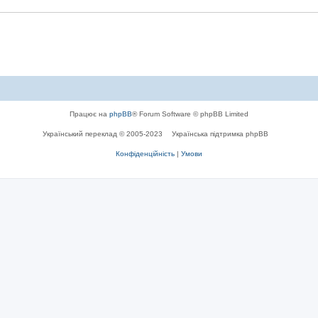
і
в
д
і
і
д
і
Працює на
phpBB
® Forum Software © phpBB Limited
Український переклад © 2005-2023
Українська підтримка phpBB
Конфіденційність
|
Умови