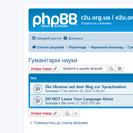
r2u.org.ua / e2u.o
Українські словники
Швидкий доступ
Допомога
Список форумів
Переклади
Науковий переклад
Гум
Гуманітарні науки
Пошук
Розш
Нова тема
ТЕМ
Die Ukrainer auf dem Weg zur Sprachnation
Кувалда
»
Сер лютого 15, 2012 4:36 pm
DO NOT Leave Your Language Alone
Кувалда
»
Вів січня 17, 2012 2:07 pm
Нова тема
Повернутись до списку форумів