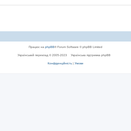
і
в
д
і
і
д
і
Працює на
phpBB
® Forum Software © phpBB Limited
Український переклад © 2005-2023
Українська підтримка phpBB
Конфіденційність
|
Умови